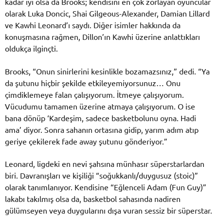
kadar iyi olsa da Brooks; kendisini en çok zorlayan oyuncular
olarak Luka Doncic, Shai Gilgeous-Alexander, Damian Lillard
ve Kawhi Leonard’ı saydı. Diğer isimler hakkında da
konuşmasına rağmen, Dillon’ın Kawhi üzerine anlattıkları
oldukça ilginçti.
Brooks, “Onun sinirlerini kesinlikle bozamazsınız,” dedi. “Ya
da şutunu hiçbir şekilde etkileyemiyorsunuz… Onu
çimdiklemeye falan çalışıyorum. İtmeye çalışıyorum.
Vücudumu tamamen üzerine atmaya çalışıyorum. O ise
bana dönüp ‘Kardeşim, sadece basketbolunu oyna. Hadi
ama’ diyor. Sonra sahanın ortasına gidip, yarım adım atıp
geriye çekilerek fade away şutunu gönderiyor.”
Leonard, ligdeki en nevi şahsına münhasır süperstarlardan
biri. Davranışları ve kişiliği “soğukkanlı/duygusuz (stoic)”
olarak tanımlanıyor. Kendisine “Eğlenceli Adam (Fun Guy)”
lakabı takılmış olsa da, basketbol sahasında nadiren
gülümseyen veya duygularını dışa vuran sessiz bir süperstar.