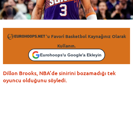
'u Favori Basketbol Kaynağınız Olarak
Kullanın.
Eurohoops'u Google'a Ekleyin
Dillon Brooks, NBA’de sinirini bozamadığı tek
oyuncu olduğunu söyledi.