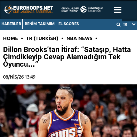
HABERLER
BENIM TAKIMIM
EL SCORES
TR
HOME
•
TR (TURKISH)
•
NBA NEWS
•
Dillon Brooks’tan İtiraf: “Sataşıp, Hatta
Çimdikleyip Cevap Alamadığım Tek
Oyuncu…”
08/NIS/26 13:49