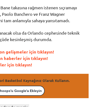
 Bane
takasına rağmen istenen sıçramayı
,
Paolo Banchero
ve
Franz Wagner
ini tam anlamıyla sahaya yansıtamadı.
anacak olsa da Orlando cephesinde teknik
ölçüde kesinleşmiş durumda.
 gelişmeler için tıklayın!
haberler için tıklayın!
r için tıklayın!
ori Basketbol Kaynağınız Olarak Kullanın.
hoops'u Google'a Ekleyin