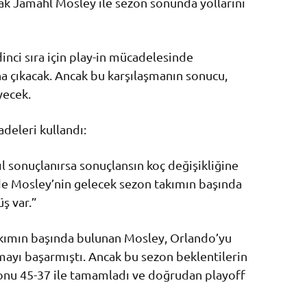
rak
Jamahl Mosley
ile sezon sonunda yollarını
nci sıra için play-in mücadelesinde
 çıkacak. Ancak bu karşılaşmanın sonucu,
yecek.
adeleri kullandı:
ıl sonuçlanırsa sonuçlansın koç değişikliğine
de Mosley’nin gelecek sezon takımın başında
ş var.”
kımın başında bulunan Mosley, Orlando’yu
ımayı başarmıştı. Ancak bu sezon beklentilerin
zonu 45-37 ile tamamladı ve doğrudan playoff