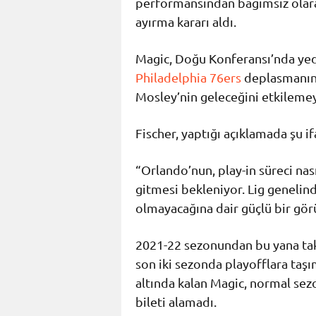
performansından bağımsız ola
ayırma kararı aldı.
Magic, Doğu Konferansı’nda yedi
Philadelphia 76ers
deplasmanına
Mosley’nin geleceğini etkileme
Fischer, yaptığı açıklamada şu if
“Orlando’nun, play-in süreci nas
gitmesi bekleniyor. Lig genelin
olmayacağına dair güçlü bir görü
2021-22 sezonundan bu yana ta
son iki sezonda playofflara taş
altında kalan Magic, normal se
bileti alamadı.