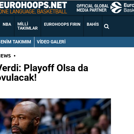
MILLI
NBA
EUROHOOPS FIRIN
BAHIS
TAKIMLAR
BENIM TAKIMIM
VIDEO GALERI
NEWS
•
erdi: Playoff Olsa da
vulacak!