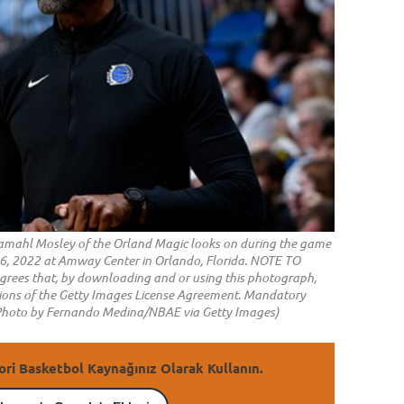
ahl Mosley of the Orland Magic looks on during the game
6, 2022 at Amway Center in Orlando, Florida. NOTE TO
rees that, by downloading and or using this photograph,
itions of the Getty Images License Agreement. Mandatory
(Photo by Fernando Medina/NBAE via Getty Images)
ori Basketbol Kaynağınız Olarak Kullanın.