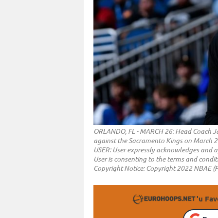
ORLANDO, FL - MARCH 26: Head Coach Jam
against the Sacramento Kings on March 2
USER: User expressly acknowledges and ag
User is consenting to the terms and cond
Copyright Notice: Copyright 2022 NBAE 
'u Fav