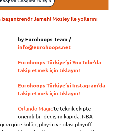
hoops'u Google'a Ekleyin
başantrenör Jamahl Mosley ile yollarını
by Eurohoops Team /
info@eurohoops.net
Eurohoops Türkiye’yi YouTube’da
takip etmek için tıklayın!
Eurohoops Türkiye’yi Instagram’da
takip etmek için tıklayın!
Orlando Magic
’te teknik ekipte
önemli bir değişim kapıda. NBA
ğına göre kulüp, play-in ve olası playoff