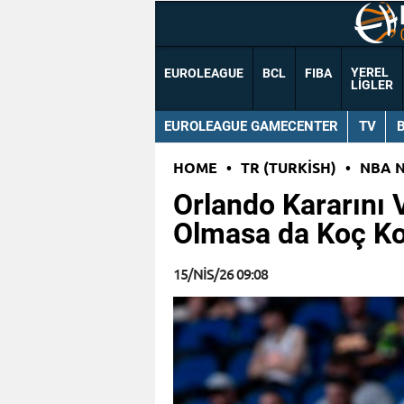
YEREL
EUROLEAGUE
BCL
FIBA
LIGLER
EUROLEAGUE GAMECENTER
TV
HOME
•
TR (TURKISH)
•
NBA 
Orlando Kararını V
Olmasa da Koç Ko
15/NIS/26 09:08