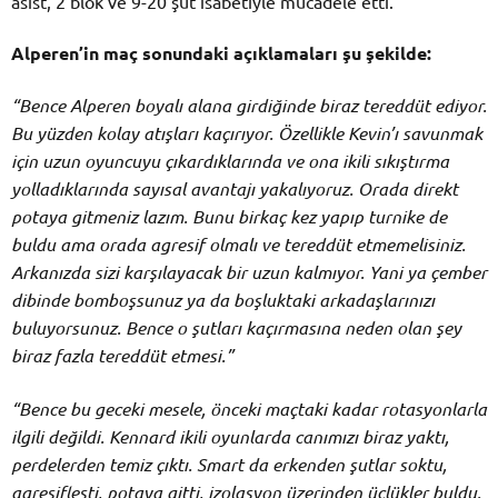
asist, 2 blok ve 9-20 şut isabetiyle mücadele etti.
Alperen’in maç sonundaki açıklamaları şu şekilde:
“Bence Alperen boyalı alana girdiğinde biraz tereddüt ediyor.
Bu yüzden kolay atışları kaçırıyor. Özellikle Kevin’ı savunmak
için uzun oyuncuyu çıkardıklarında ve ona ikili sıkıştırma
yolladıklarında sayısal avantajı yakalıyoruz. Orada direkt
potaya gitmeniz lazım. Bunu birkaç kez yapıp turnike de
buldu ama orada agresif olmalı ve tereddüt etmemelisiniz.
Arkanızda sizi karşılayacak bir uzun kalmıyor. Yani ya çember
dibinde bomboşsunuz ya da boşluktaki arkadaşlarınızı
buluyorsunuz. Bence o şutları kaçırmasına neden olan şey
biraz fazla tereddüt etmesi.”
“Bence bu geceki mesele, önceki maçtaki kadar rotasyonlarla
ilgili değildi. Kennard ikili oyunlarda canımızı biraz yaktı,
perdelerden temiz çıktı. Smart da erkenden şutlar soktu,
agresifleşti, potaya gitti, izolasyon üzerinden üçlükler buldu.