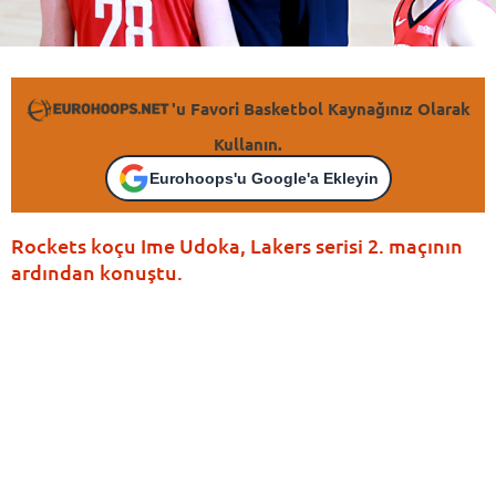
'u Favori Basketbol Kaynağınız Olarak
Kullanın.
Eurohoops'u Google'a Ekleyin
Rockets koçu Ime Udoka, Lakers serisi 2. maçının
ardından konuştu.