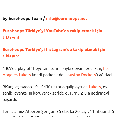
by Eurohoops Team /
info@eurohoops.net
Eurohoops Türkiye’yi YouTube’da takip etmek için
tıklayın!
Eurohoops Türkiye’yi Instagram’da takip etmek için
tıklayın!
NBA’de play-off heyecanı tüm hızıyla devam ederken,
Los
Angeles Lakers
kendi parkesinde
Houston Rockets
‘ı ağırladı.
BKarşılaşmadan 101-94’lük skorla galip ayrılan
Lakers
, ev
sahibi avantajını koruyarak seride durumu 2-0’a getirmeyi
başardı.
Temsilcimiz Alperen Şengün 35 dakika 20 sayı, 11 ribaund, 5