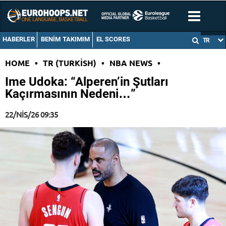
HABERLER
BENIM TAKIMIM
EL SCORES
TR
HOME
•
TR (TURKISH)
•
NBA NEWS
•
Ime Udoka: “Alperen’in Şutları
Kaçırmasının Nedeni…”
22/NIS/26 09:35