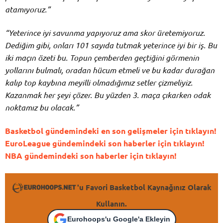
atamıyoruz.”
“Yeterince iyi savunma yapıyoruz ama skor üretemiyoruz.
Dediğim gibi, onları 101 sayıda tutmak yeterince iyi bir iş. Bu
iki maçın özeti bu. Topun çemberden geçtiğini görmenin
yollarını bulmalı, oradan hücum etmeli ve bu kadar durağan
kalıp top kaybına meyilli olmadığımız setler çizmeliyiz.
Kazanmak her şeyi çözer. Bu yüzden 3. maça çıkarken odak
noktamız bu olacak.”
Basketbol gündemindeki en son gelişmeler için tıklayın!
EuroLeague gündemindeki son haberler için tıklayın!
NBA gündemindeki son haberler için tıklayın!
'u Favori Basketbol Kaynağınız Olarak
Kullanın.
Eurohoops'u Google'a Ekleyin