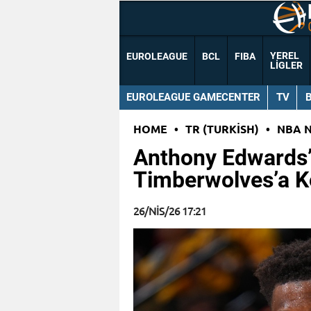
YEREL
EUROLEAGUE
BCL
FIBA
LIGLER
EUROLEAGUE GAMECENTER
TV
HOME
•
TR (TURKISH)
•
NBA 
Anthony Edwards’
Timberwolves’a K
26/NIS/26 17:21