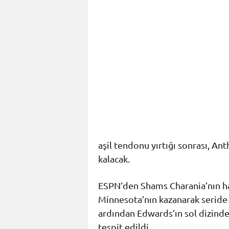
aşil tendonu yırtığı sonrası, A
kalacak.
ESPN
’den
Shams Charania
’nın 
Minnesota’nın kazanarak seride 
ardından Edwards’ın sol dizind
tespit edildi.