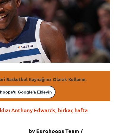
ori Basketbol Kaynağınız Olarak Kullanın.
hoops'u Google'a Ekleyin
dızı Anthony Edwards, birkaç hafta
by Eurohoops Team /