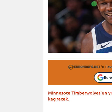
'u Fav
Euro
Minnesota Timberwolves’un yıl
kaçıracak.