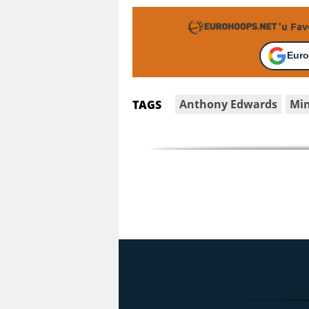
'u Fav
Euro
Anthony Edwards
Min
TAGS