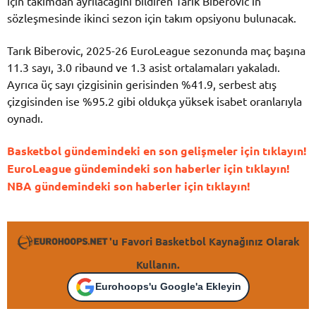
için takımdan ayrılacağını bildiren Tarık Biberovic’in
sözleşmesinde ikinci sezon için takım opsiyonu bulunacak.
Tarık Biberovic, 2025-26 EuroLeague sezonunda maç başına
11.3 sayı, 3.0 ribaund ve 1.3 asist ortalamaları yakaladı.
Ayrıca üç sayı çizgisinin gerisinden %41.9, serbest atış
çizgisinden ise %95.2 gibi oldukça yüksek isabet oranlarıyla
oynadı.
Basketbol gündemindeki en son gelişmeler için tıklayın!
EuroLeague gündemindeki son haberler için tıklayın!
NBA gündemindeki son haberler için tıklayın!
'u Favori Basketbol Kaynağınız Olarak
Kullanın.
Eurohoops'u Google'a Ekleyin