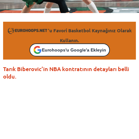
'u Favori Basketbol Kaynağınız Olarak
Kullanın.
Eurohoops'u Google'a Ekleyin
Tarık Biberovic’in NBA kontratının detayları belli
oldu.