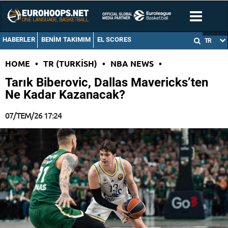
HABERLER
BENIM TAKIMIM
EL SCORES
TR
HOME
•
TR (TURKISH)
•
NBA NEWS
•
Tarık Biberovic, Dallas Mavericks’ten
Ne Kadar Kazanacak?
07/TEM/26 17:24