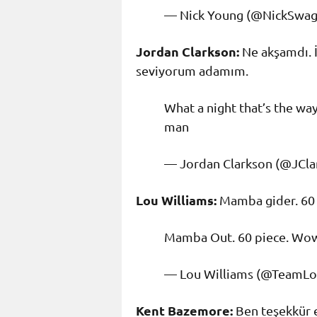
— Nick Young (@NickSwa
Jordan Clarkson:
Ne akşamdı. İ
seviyorum adamım.
What a night that’s the w
man
— Jordan Clarkson (@JCl
Lou Williams:
Mamba gider. 60
Mamba Out. 60 piece. Wo
— Lou Williams (@TeamL
Kent Bazemore:
Ben teşekkür 