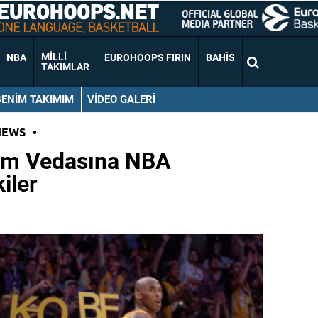
MILLI
NBA
EUROHOOPS FIRIN
BAHIS
TAKIMLAR
BENIM TAKIMIM
VIDEO GALERI
NEWS
•
em Vedasına NBA
iler