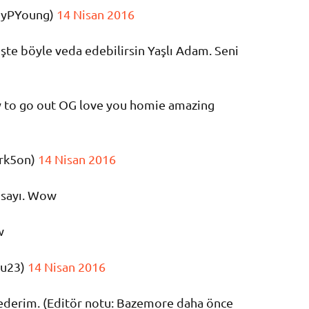
gyPYoung)
14 Nisan 2016
şte böyle veda edebilirsin Yaşlı Adam. Seni
ay to go out OG love you homie amazing
ark5on)
14 Nisan 2016
 sayı. Wow
w
ou23)
14 Nisan 2016
ederim. (Editör notu: Bazemore daha önce