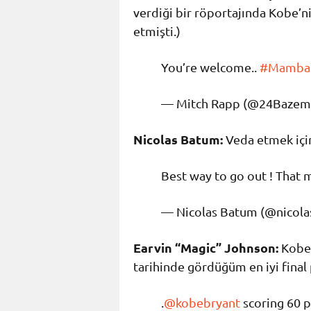
verdiği bir röportajında Kobe’ni
etmişti.)
You’re welcome..
#Mamba
— Mitch Rapp (@24Bazem
Nicolas Batum:
Veda etmek için
Best way to go out ! That m
— Nicolas Batum (@nicol
Earvin “Magic” Johnson:
Kobe’
tarihinde gördüğüm en iyi final
.
@kobebryant
scoring 60 po