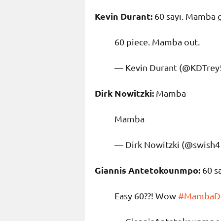
Kevin Durant:
60 sayı. Mamba g
60 piece. Mamba out.
— Kevin Durant (@KDTrey
Dirk Nowitzki:
Mamba
Mamba
— Dirk Nowitzki (@swish4
Giannis Antetokounmpo:
60 s
Easy 60??! Wow
#MambaD