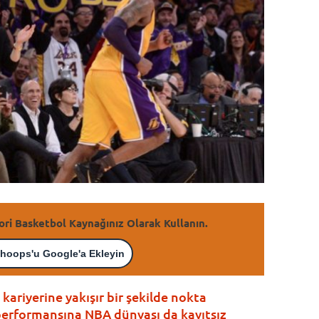
ori Basketbol Kaynağınız Olarak Kullanın.
hoops'u Google'a Ekleyin
 kariyerine yakışır bir şekilde nokta
performansına NBA dünyası da kayıtsız