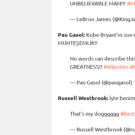
UNBELIEVABLE MAN!!!
#M
— LeBron James (@KingJ
Pau Gasol:
Kobe Bryant’ın son m
MUHTEŞEMLİK!!
No words can describe thi
GREATNESS!!
#60points
#
— Pau Gasol (@paugasol)
Russell Westbrook:
İşte benim
That’s my dogggggg
#best
— Russell Westbrook (@r