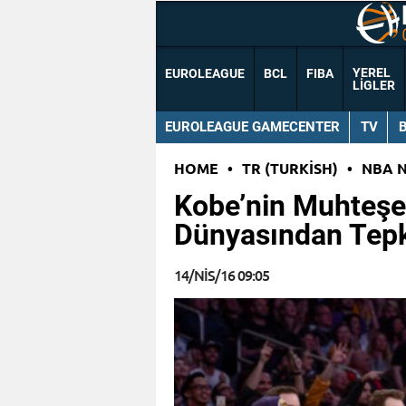
YEREL
EUROLEAGUE
BCL
FIBA
LIGLER
EUROLEAGUE GAMECENTER
TV
HOME
•
TR (TURKISH)
•
NBA 
Kobe’nin Muhteş
Dünyasından Tepk
14/NIS/16 09:05