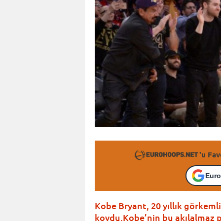
'u Fav
Euro
Kobe Bryant, 20 yıllık görkemli
koydu.Kobe’nin bu akılalmaz 