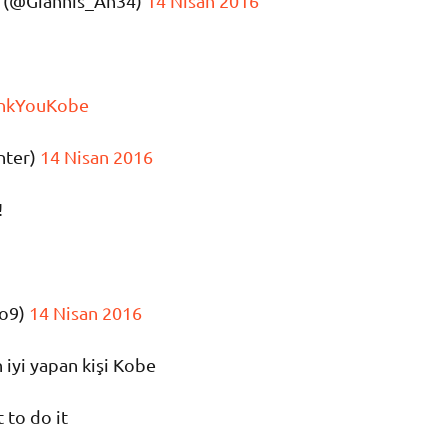
 (@Giannis_An34)
14 Nisan 2016
nkYouKobe
nter)
14 Nisan 2016
!
io9)
14 Nisan 2016
 iyi yapan kişi Kobe
 to do it