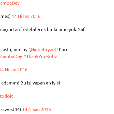
ambaDay
ames)
14 Nisan 2016
açını tarif edebilecek bir kelime yok. Saf
s last game by
@kobebryant
! Pure
MambaDay
#ThankYouKobe
14 Nisan 2016
 adamım! Bu işi yapan en iyisi
todoit
usswest44)
14 Nisan 2016