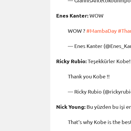
— GiannisAntetokounmpo
Enes Kanter:
WOW
WOW ?
#MambaDay
#Tha
— Enes Kanter (@Enes_Ka
Ricky Rubio:
Teşekkürler Kobe!
Thank you Kobe !!
— Ricky Rubio (@rickyrub
Nick Young:
Bu yüzden bu işi en
That’s why Kobe is the best