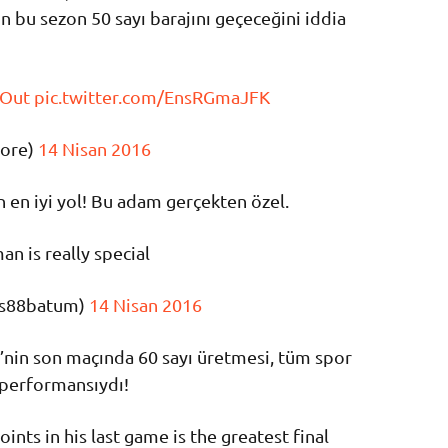
n bu sezon 50 sayı barajını geçeceğini iddia
Out
pic.twitter.com/EnsRGmaJFK
ore)
14 Nisan 2016
 en iyi yol! Bu adam gerçekten özel.
an is really special
as88batum)
14 Nisan 2016
nin son maçında 60 sayı üretmesi, tüm spor
 performansıydı!
ints in his last game is the greatest final