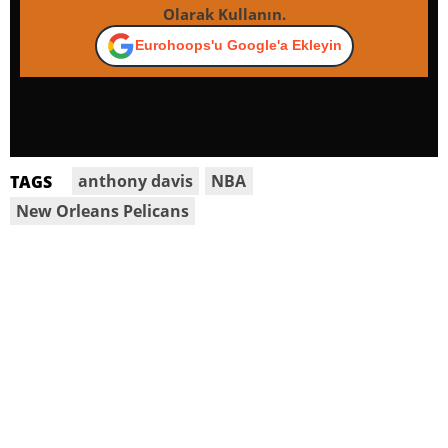
Olarak Kullanın.
Eurohoops'u Google'a Ekleyin
anthony davis
NBA
TAGS
New Orleans Pelicans