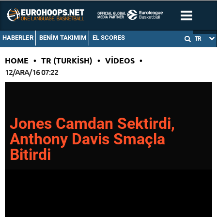
HABERLER
BENIM TAKIMIM
EL SCORES
TR
HOME
•
TR (TURKISH)
•
VIDEOS
•
12/ARA/16 07:22
Jones Camdan Sektirdi,
Anthony Davis Smaçla
Bitirdi