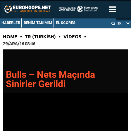
HABERLER
BENIM TAKIMIM
EL SCORES
TR
HOME
•
TR (TURKISH)
•
VIDEOS
•
29/ARA/16 08:46
Bulls – Nets Maçında
Sinirler Gerildi