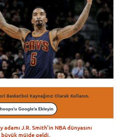
ori Basketbol Kaynağınız Olarak Kullanın.
hoops'u Google'a Ekleyin
lay adamı J.R. Smith’in NBA dünyasını
 büyük müjde geldi.