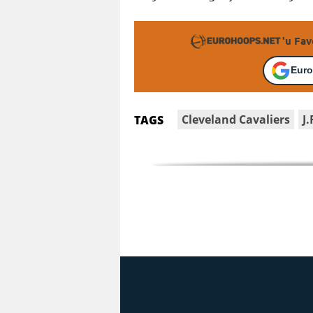
'u Fav
Euro
Cleveland Cavaliers
J
TAGS