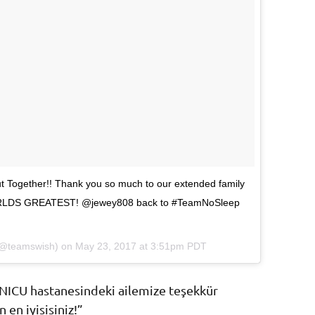
 Together!! Thank you so much to our extended family
 WORLDS GREATEST! @jewey808 back to #TeamNoSleep
 (@teamswish) on
May 23, 2017 at 3:51pm PDT
! NICU hastanesindeki ailemize teşekkür
 en iyisisiniz!”