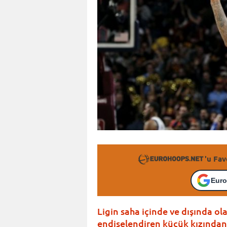
'u Fav
Euro
Ligin saha içinde ve dışında o
endişelendiren küçük kızından