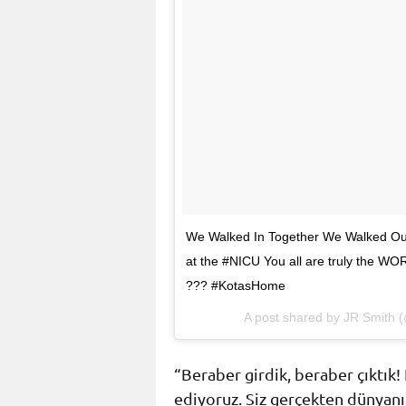
We Walked In Together We Walked Out
at the #NICU You all are truly the
??? #KotasHome
A post shared by JR Smith
“Beraber girdik, beraber çıktık
ediyoruz. Siz gerçekten dünyanın