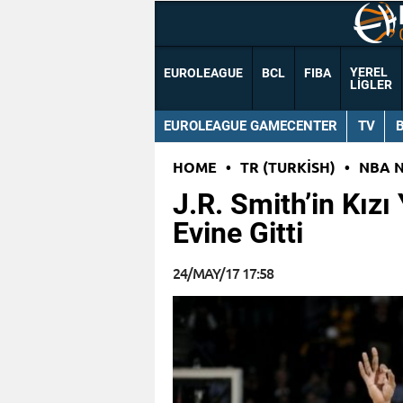
YEREL
EUROLEAGUE
BCL
FIBA
LIGLER
EUROLEAGUE GAMECENTER
TV
HOME
•
TR (TURKISH)
•
NBA 
J.R. Smith’in Kız
Evine Gitti
24/MAY/17 17:58