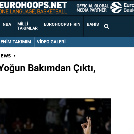
MILLI
NBA
EUROHOOPS FIRIN
BAHIS
TAKIMLAR
BENIM TAKIMIM
VIDEO GALERI
NEWS
•
ı Yoğun Bakımdan Çıktı,