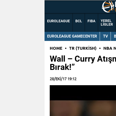
YEREL
EUROLEAGUE
BCL
FIBA
LIGLER
EUROLEAGUE GAMECENTER
TV
HOME
•
TR (TURKISH)
•
NBA 
Wall – Curry Atış
Bırak!”
28/EKI/17 19:12