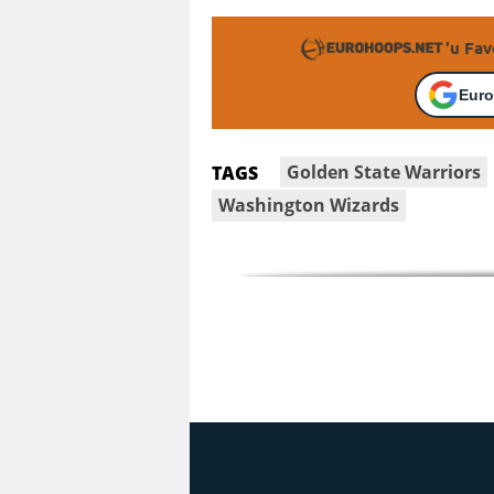
'u Fav
Euro
Golden State Warriors
TAGS
Washington Wizards