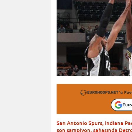
'u Fav
Euro
San Antonio Spurs, Indiana Pa
son şampiyon, sahasında Detroit