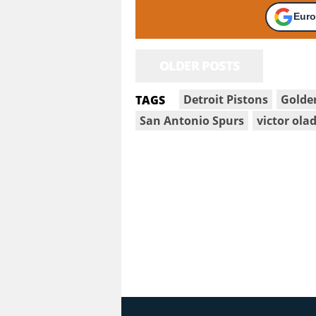
Euro
OLDER POSTS
Detroit Pistons
Golde
TAGS
San Antonio Spurs
victor ola