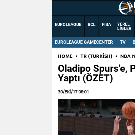
YEREL
EUROLEAGUE
BCL
FIBA
LIGLER
EUROLEAGUE GAMECENTER
TV
HOME
•
TR (TURKISH)
•
NBA 
Oladipo Spurs’e, 
Yaptı (ÖZET)
30/EKI/17 08:01