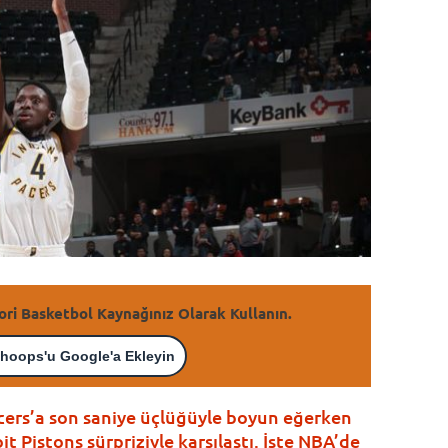
ori Basketbol Kaynağınız Olarak Kullanın.
hoops'u Google'a Ekleyin
cers’a son saniye üçlüğüyle boyun eğerken
 Pistons sürpriziyle karşılaştı. İşte NBA’de