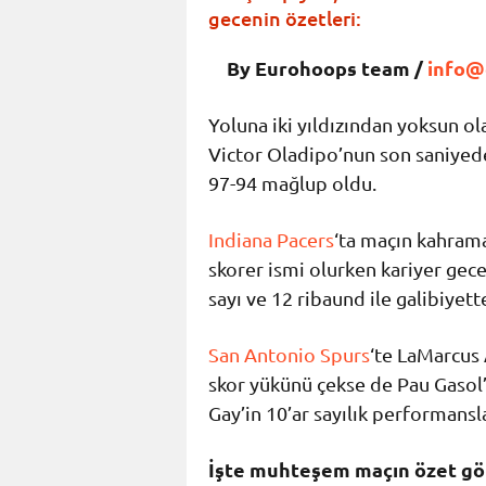
gecenin özetleri:
By Eurohoops team /
info@
Yoluna iki yıldızından yoksun 
Victor Oladipo’nun son saniyede 
97-94 mağlup oldu.
Indiana Pacers
‘ta maçın kahrama
skorer ismi olurken kariyer gec
sayı ve 12 ribaund ile galibiyet
San Antonio Spurs
‘te LaMarcus 
skor yükünü çekse de Pau Gasol’
Gay’in 10’ar sayılık performansla
İşte muhteşem maçın özet gör