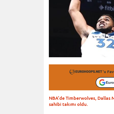
'u Fav
Euro
NBA’de Timberwolves, Dallas M
sahibi takımı oldu.