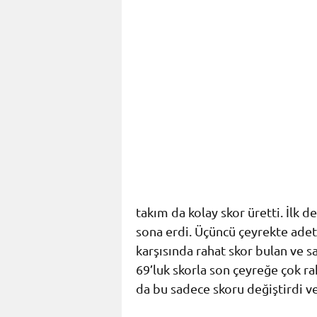
takım da kolay skor üretti. İlk d
sona erdi. Üçüncü çeyrekte adeta
karşısında rahat skor bulan ve s
69’luk skorla son çeyreğe çok ra
da bu sadece skoru değiştirdi v