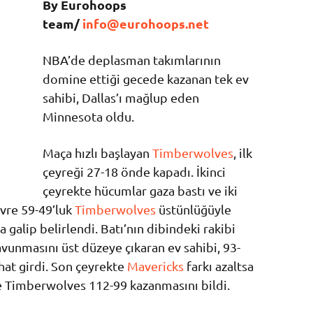
By Eurohoops
team/
info@eurohoops.net
NBA’de deplasman takımlarının
domine ettiği gecede kazanan tek ev
sahibi, Dallas’ı mağlup eden
Minnesota oldu.
Maça hızlı başlayan
Timberwolves
, ilk
çeyreği 27-18 önde kapadı. İkinci
çeyrekte hücumlar gaza bastı ve iki
evre 59-49’luk
Timberwolves
üstünlüğüyle
 galip belirlendi. Batı’nın dibindeki rakibi
avunmasını üst düzeye çıkaran ev sahibi, 93-
hat girdi. Son çeyrekte
Mavericks
farkı azaltsa
e Timberwolves 112-99 kazanmasını bildi.