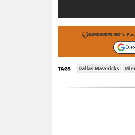
'u Fav
Euro
Dallas Mavericks
Min
TAGS