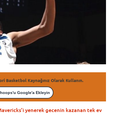
ori Basketbol Kaynağınız Olarak Kullanın.
hoops'u Google'a Ekleyin
avericks’i yenerek gecenin kazanan tek ev