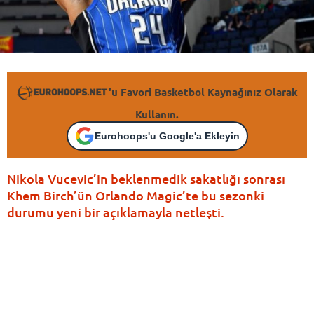
'u Favori Basketbol Kaynağınız Olarak
Kullanın.
Eurohoops'u Google'a Ekleyin
Nikola Vucevic’in beklenmedik sakatlığı sonrası
Khem Birch’ün Orlando Magic’te bu sezonki
durumu yeni bir açıklamayla netleşti.