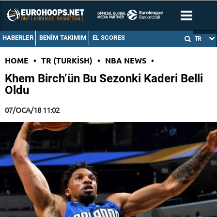
HABERLER
BENIM TAKIMIM
EL SCORES
TR
HOME
•
TR (TURKISH)
•
NBA NEWS
•
Khem Birch’ün Bu Sezonki Kaderi Belli
Oldu
07/OCA/18 11:02