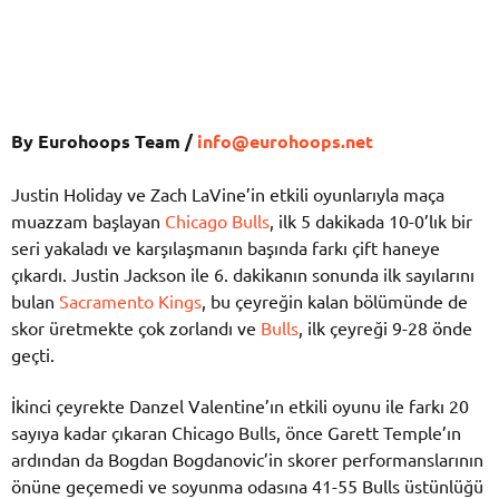
By Eurohoops Team /
info@eurohoops.net
Justin Holiday ve Zach LaVine’in etkili oyunlarıyla maça
muazzam başlayan
Chicago Bulls
, ilk 5 dakikada 10-0’lık bir
seri yakaladı ve karşılaşmanın başında farkı çift haneye
çıkardı. Justin Jackson ile 6. dakikanın sonunda ilk sayılarını
bulan
Sacramento Kings
, bu çeyreğin kalan bölümünde de
skor üretmekte çok zorlandı ve
Bulls
, ilk çeyreği 9-28 önde
geçti.
İkinci çeyrekte Danzel Valentine’ın etkili oyunu ile farkı 20
sayıya kadar çıkaran Chicago Bulls, önce Garett Temple’ın
ardından da Bogdan Bogdanovic’in skorer performanslarının
önüne geçemedi ve soyunma odasına 41-55 Bulls üstünlüğü