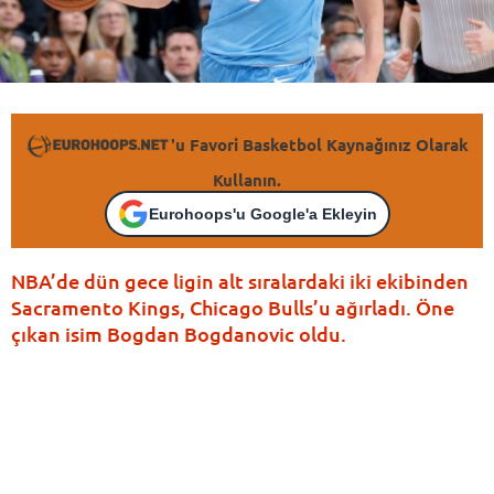
'u Favori Basketbol Kaynağınız Olarak
Kullanın.
Eurohoops'u Google'a Ekleyin
NBA’de dün gece ligin alt sıralardaki iki ekibinden
Sacramento Kings, Chicago Bulls’u ağırladı. Öne
çıkan isim Bogdan Bogdanovic oldu.