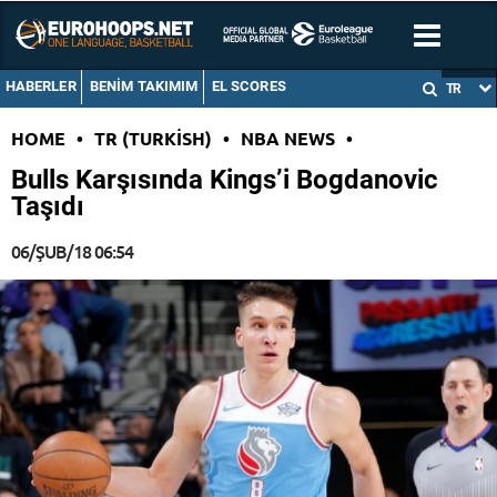
HABERLER
BENIM TAKIMIM
EL SCORES
TR
HOME
•
TR (TURKISH)
•
NBA NEWS
•
Bulls Karşısında Kings’i Bogdanovic
Taşıdı
06/ŞUB/18 06:54