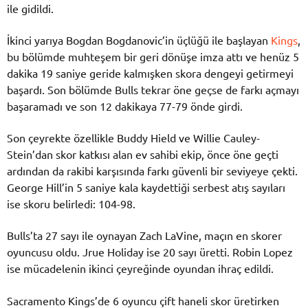
ile gidildi.
İkinci yarıya Bogdan Bogdanovic’in üçlüğü ile başlayan
Kings
,
bu bölümde muhteşem bir geri dönüşe imza attı ve henüz 5
dakika 19 saniye geride kalmışken skora dengeyi getirmeyi
başardı. Son bölümde Bulls tekrar öne geçse de farkı açmayı
başaramadı ve son 12 dakikaya 77-79 önde girdi.
Son çeyrekte özellikle Buddy Hield ve Willie Cauley-
Stein’dan skor katkısı alan ev sahibi ekip, önce öne geçti
ardından da rakibi karşısında farkı güvenli bir seviyeye çekti.
George Hill’in 5 saniye kala kaydettiği serbest atış sayıları
ise skoru belirledi: 104-98.
Bulls’ta 27 sayı ile oynayan Zach LaVine, maçın en skorer
oyuncusu oldu. Jrue Holiday ise 20 sayı üretti. Robin Lopez
ise mücadelenin ikinci çeyreğinde oyundan ihraç edildi.
Sacramento Kings’de 6 oyuncu çift haneli skor üretirken