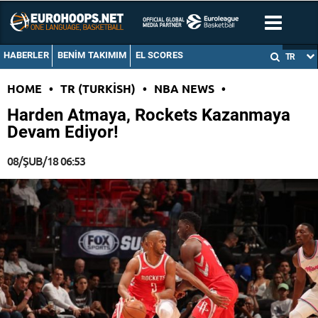
HABERLER
BENIM TAKIMIM
EL SCORES
TR
HOME
•
TR (TURKISH)
•
NBA NEWS
•
Harden Atmaya, Rockets Kazanmaya
Devam Ediyor!
08/ŞUB/18 06:53