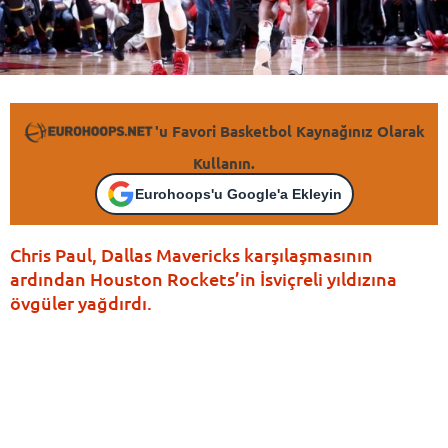
'u Favori Basketbol Kaynağınız Olarak
Kullanın.
Eurohoops'u Google'a Ekleyin
Chris Paul, Dallas Mavericks karşılaşmasının
ardından Houston Rockets’in İsviçreli yıldızına
övgüler yağdırdı.