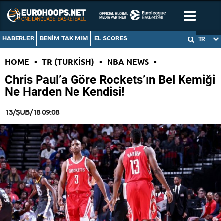
HABERLER
BENIM TAKIMIM
EL SCORES
TR
HOME
•
TR (TURKISH)
•
NBA NEWS
•
Chris Paul’a Göre Rockets’ın Bel Kemiği
Ne Harden Ne Kendisi!
13/ŞUB/18 09:08