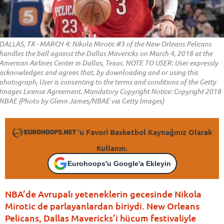
DALLAS, TX - MARCH 4: Nikola Mirotic #3 of the New Orleans Pelicans
handles the ball against the Dallas Mavericks on March 4, 2018 at the
American Airlines Center in Dallas, Texas. NOTE TO USER: User expressly
acknowledges and agrees that, by downloading and or using this
photograph, User is consenting to the terms and conditions of the Getty
Images License Agreement. Mandatory Copyright Notice: Copyright 2018
NBAE (Photo by Glenn James/NBAE via Getty Images)
'u Favori Basketbol Kaynağınız Olarak
Kullanın.
Eurohoops'u Google'a Ekleyin
NBA’de Avrupalı yeteneklerin gecesinde Nikola
Mirotic de parlayanlardan biriydi. New Orleans
Pelicans, Dallas Mavericks’i hücum festivaliyle