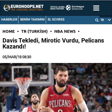
HABERLER
BENIM TAKIMIM
EL SCORES
TR
HOME
•
TR (TURKISH)
•
NBA NEWS
•
Davis Tekledi, Mirotic Vurdu, Pelicans
Kazandı!
05/MAR/18 08:30