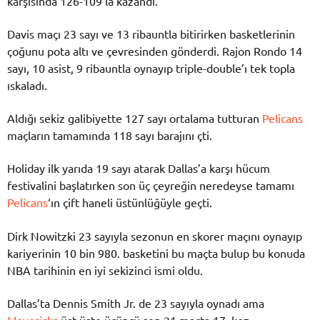
karşısında 126-109’la kazandı.
Davis maçı 23 sayı ve 13 ribauntla bitirirken basketlerinin
çoğunu pota altı ve çevresinden gönderdi. Rajon Rondo 14
sayı, 10 asist, 9 ribauntla oynayıp triple-double’ı tek topla
ıskaladı.
Aldığı sekiz galibiyette 127 sayı ortalama tutturan
Pelicans
maçların tamamında 118 sayı barajını çti.
Holiday ilk yarıda 19 sayı atarak Dallas’a karşı hücum
festivalini başlatırken son üç çeyreğin neredeyse tamamı
Pelicans
‘ın çift haneli üstünlüğüyle geçti.
Dirk Nowitzki 23 sayıyla sezonun en skorer maçını oynayıp
kariyerinin 10 bin 980. basketini bu maçta bulup bu konuda
NBA tarihinin en iyi sekizinci ismi oldu.
Dallas’ta Dennis Smith Jr. de 23 sayıyla oynadı ama
Mavericks
üst üste üçüncü son 21 maçta 17. kez