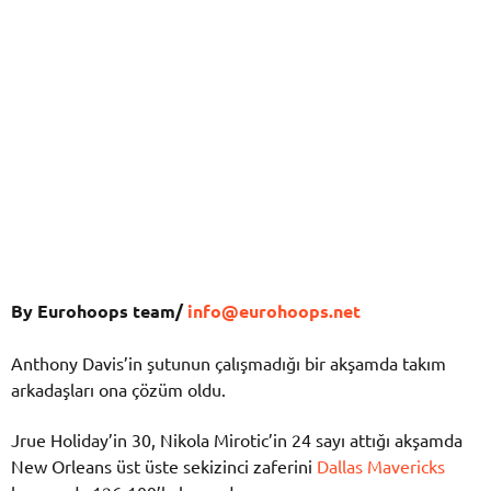
By Eurohoops team/
info@eurohoops.net
Anthony Davis’in şutunun çalışmadığı bir akşamda takım
arkadaşları ona çözüm oldu.
Jrue Holiday’in 30, Nikola Mirotic’in 24 sayı attığı akşamda
New Orleans üst üste sekizinci zaferini
Dallas Mavericks