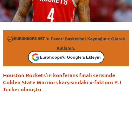
'u Favori Basketbol Kaynağınız Olarak
Kullanın.
Eurohoops'u Google'a Ekleyin
Houston Rockets’ın konferans finali serisinde
Golden State Warriors karşısındaki x-faktörü P.J.
Tucker olmuştu…