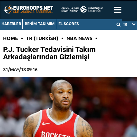
HABERLER
BENIM TAKIMIM
EL SCORES
TR
HOME
•
TR (TURKISH)
•
NBA NEWS
•
P.J. Tucker Tedavisini Takım
Arkadaşlarından Gizlemiş!
31/MAY/18 09:16