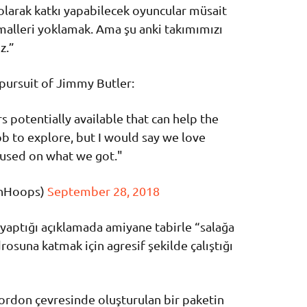
 olarak katkı yapabilecek oyuncular müsait
alleri yoklamak. Ama şu anki takımımızı
z.”
pursuit of Jimmy Butler:
 potentially available that can help the
ob to explore, but I would say we love
cused on what we got."
onHoops)
September 28, 2018
 yaptığı açıklamada amiyane tabirle “salağa
rosuna katmak için agresif şekilde çalıştığı
Gordon çevresinde oluşturulan bir paketin