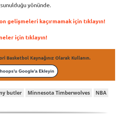
rak sunulduğu yönünde.
n gelişmeleri kaçırmamak için tıklayın!
ler için tıklayın!
ori Basketbol Kaynağınız Olarak Kullanın.
hoops'u Google'a Ekleyin
my butler
Minnesota Timberwolves
NBA