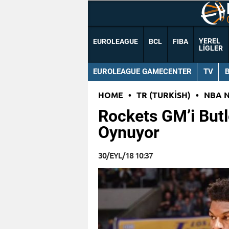
YEREL
EUROLEAGUE
BCL
FIBA
LIGLER
EUROLEAGUE GAMECENTER
TV
HOME
•
TR (TURKISH)
•
NBA 
Rockets GM’i Butl
Oynuyor
30/EYL/18 10:37