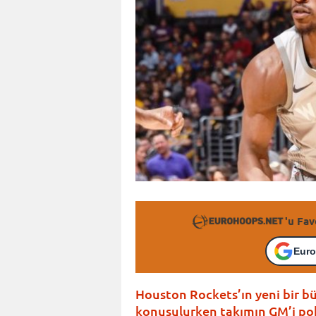
'u Fav
Euro
Houston Rockets’ın yeni bir bü
konuşulurken takımın GM’i poke