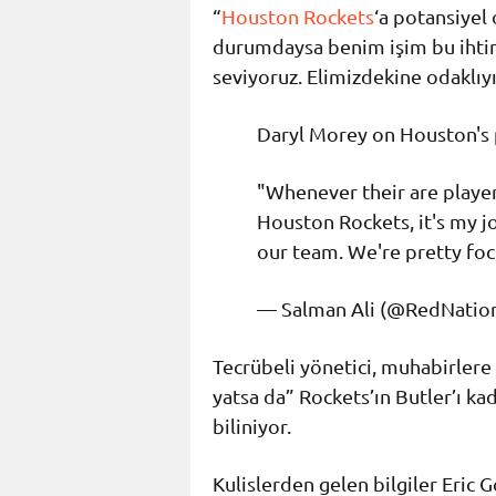
“
Houston Rockets
‘a potansiyel
durumdaysa benim işim bu ihtim
seviyoruz. Elimizdekine odaklıyı
Daryl Morey on Houston's 
"Whenever their are players
Houston Rockets, it's my j
our team. We're pretty fo
— Salman Ali (@RedNati
Tecrübeli yönetici, muhabirlere
yatsa da” Rockets’ın Butler’ı kad
biliniyor.
Kulislerden gelen bilgiler Eric 