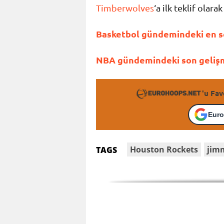
Timberwolves
‘a ilk teklif ola
Basketbol gündemindeki en so
NBA gündemindeki son gelişme
'u Fav
Euro
Houston Rockets
jim
TAGS