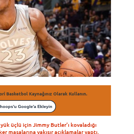
ori Basketbol Kaynağınız Olarak Kullanın.
hoops'u Google'a Ekleyin
yük üçlü için Jimmy Butler’ı kovaladığı
r masalarına yakışır açıklamalar yaptı.