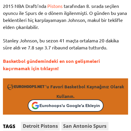
2015 NBA Draftı’nda
Pistons
tarafından 8. sırada seçilen
oyuncu ile Spurs de o dönem ilgilenmişti. O günden bu yana
beklentileri hiç karşılayamayan Johnson, makul bir teklifle
elden çıkarılabilir.
Stanley Johnson, bu sezon 41 maçta ortalama 20 dakika
süre aldı ve 7.8 sayı 3.7 ribaund ortalama tutturdu.
Basketbol gündemindeki en son gelişmeleri
kaçırmamak için tıklayın!
'u Favori Basketbol Kaynağınız Olarak
Kullanın.
Eurohoops'u Google'a Ekleyin
Detroit Pistons
San Antonio Spurs
TAGS