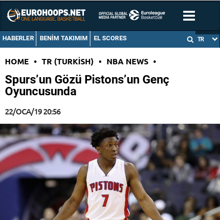
HABERLER
BENIM TAKIMIM
EL SCORES
TR
HOME
•
TR (TURKISH)
•
NBA NEWS
•
Spurs’un Gözü Pistons’un Genç
Oyuncusunda
22/OCA/19 20:56