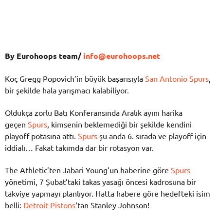
By Eurohoops team/
info@eurohoops.net
Koç Gregg Popovich’in büyük başarısıyla
San Antonio Spurs
,
bir şekilde hala yarışmacı kalabiliyor.
Oldukça zorlu Batı Konferansında Aralık ayını harika
geçen
Spurs
, kimsenin beklemediği bir şekilde kendini
playoff potasına attı.
Spurs
şu anda 6. sırada ve playoff için
iddialı… Fakat takımda dar bir rotasyon var.
The Athletic’ten Jabari Young’un haberine göre
Spurs
yönetimi, 7 Şubat’taki takas yasağı öncesi kadrosuna bir
takviye yapmayı planlıyor. Hatta habere göre hedefteki isim
belli:
Detroit Pistons
‘tan Stanley Johnson!