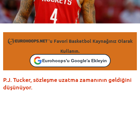
'u Favori Basketbol Kaynağınız Olarak
Kullanın.
Eurohoops'u Google'a Ekleyin
P.J. Tucker, sözleşme uzatma zamanının geldiğini
düşünüyor.