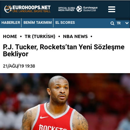
HABERLER
BENIM TAKIMIM
EL SCORES
TR
HOME
•
TR (TURKISH)
•
NBA NEWS
•
P.J. Tucker, Rockets’tan Yeni Sözleşme
Bekliyor
21/AĞU/19 19:38