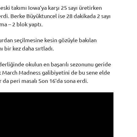
ski takımı Iowa’ya karşı 25 sayı üretirken
erdi. Berke Büyüktuncel ise 28 dakikada 2 sayı
lma – 2 blok yaptı.
turdan seçilmesine kesin gözüyle bakılan
ı bir kez daha sırtladı.
erliğinde okulun en başarılı sezonunu geride
lk March Madness galibiyetini de bu sene elde
ar da peri masalı Son 16’da sona erdi.