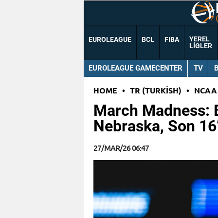
YEREL
EUROLEAGUE
BCL
FIBA
LIGLER
EUROLEAGUE GAMECENTER
TV
HOME
•
TR (TURKISH)
•
NCAA
March Madness: B
Nebraska, Son 16’
27/MAR/26 06:47