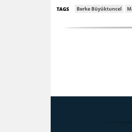
Berke Büyüktuncel
M
TAGS