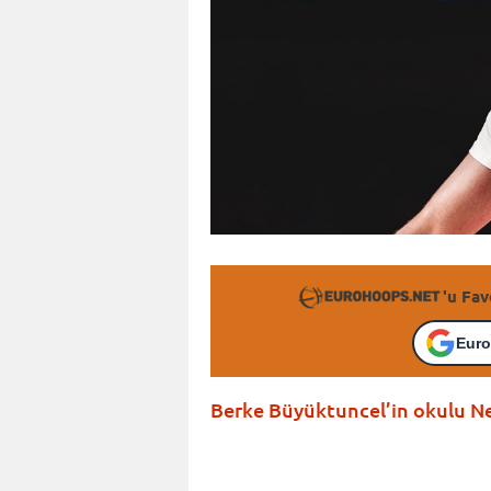
'u Fav
Euro
Berke Büyüktuncel’in okulu Neb