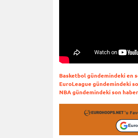
Basketbol gündemindeki en son
EuroLeague gündemindeki son 
NBA gündemindeki son haberle
'u Fav
Euro