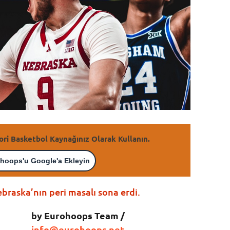
ori Basketbol Kaynağınız Olarak Kullanın.
hoops'u Google'a Ekleyin
raska’nın peri masalı sona erdi.
by Eurohoops Team /
info@eurohoops.net