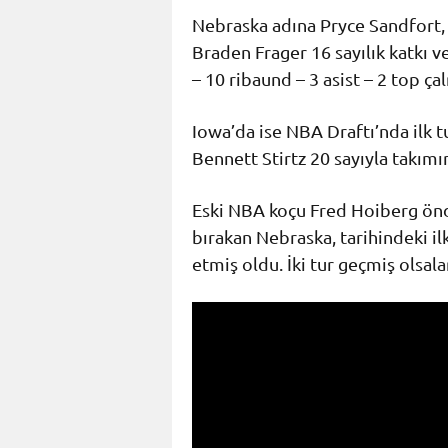
Nebraska adına Pryce Sandfort, e
Braden Frager 16 sayılık katkı v
– 10 ribaund – 3 asist – 2 top ça
Iowa’da ise NBA Draftı’nda ilk 
Bennett Stirtz 20 sayıyla takımın
Eski NBA koçu Fred Hoiberg önd
bırakan Nebraska, tarihindeki i
etmiş oldu. İki tur geçmiş olsal