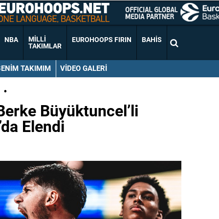
MILLI
NBA
EUROHOOPS FIRIN
BAHIS
TAKIMLAR
BENIM TAKIMIM
VIDEO GALERI
•
erke Büyüktuncel’li
da Elendi