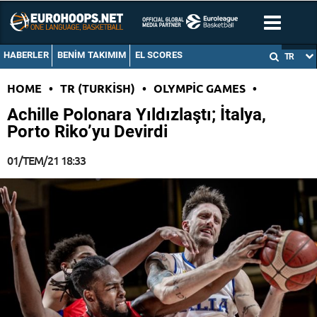
HABERLER
BENIM TAKIMIM
EL SCORES
TR
HOME
•
TR (TURKISH)
•
OLYMPIC GAMES
•
Achille Polonara Yıldızlaştı; İtalya,
Porto Riko’yu Devirdi
01/TEM/21 18:33