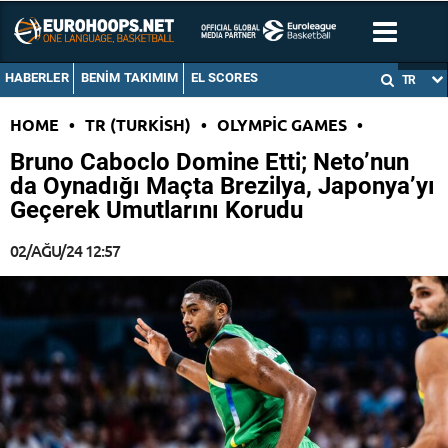
HABERLER
BENIM TAKIMIM
EL SCORES
TR
HOME
•
TR (TURKISH)
•
OLYMPIC GAMES
•
Bruno Caboclo Domine Etti; Neto’nun
da Oynadığı Maçta Brezilya, Japonya’yı
Geçerek Umutlarını Korudu
02/AĞU/24 12:57