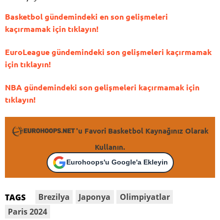
Basketbol gündemindeki en son gelişmeleri
kaçırmamak için tıklayın!
EuroLeague gündemindeki son gelişmeleri kaçırmamak
için tıklayın!
NBA gündemindeki son gelişmeleri kaçırmamak için
tıklayın!
'u Favori Basketbol Kaynağınız Olarak
Kullanın.
Eurohoops'u Google'a Ekleyin
Brezilya
Japonya
Olimpiyatlar
TAGS
Paris 2024