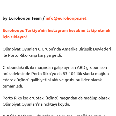
by Eurohoops Team /
info@eurohoops.net
Eurohoops Türkiye’nin Instagram hesabını takip etmek
için tıklayın!
Olimpiyat Oyunları C Grubu’nda Amerika Birleşik Devletleri
ile Porto Riko karşı karşıya geldi.
Grubundaki ilk iki maçından galip ayrılan ABD grubun son
mücadelesinde Porto Riko’yu da 83-104’lük skorla mağlup
ederek üçüncü galibiyetini aldı ve grubunu lider olarak
tamamladı.
Porto Riko ise gruptaki üçüncü maçından da mağlup olarak
Olimpiyat Oyunları’na noktayı koydu.
ABD’de Anthony Edwards 26 sayı; Joel Embiid 15 sayı, 3