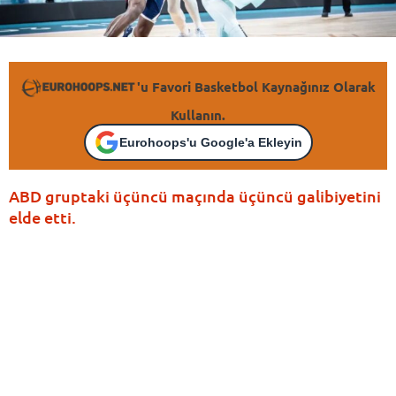
'u Favori Basketbol Kaynağınız Olarak
Kullanın.
Eurohoops'u Google'a Ekleyin
ABD gruptaki üçüncü maçında üçüncü galibiyetini
elde etti.