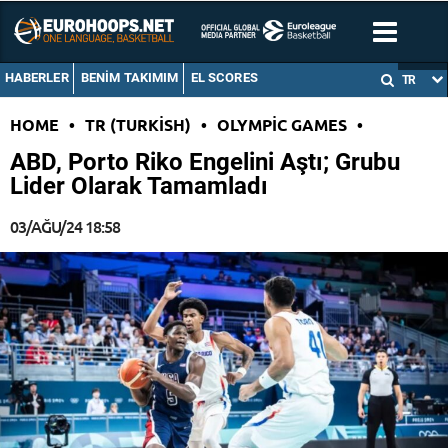
HABERLER
BENIM TAKIMIM
EL SCORES
TR
HOME
•
TR (TURKISH)
•
OLYMPIC GAMES
•
ABD, Porto Riko Engelini Aştı; Grubu
Lider Olarak Tamamladı
03/AĞU/24 18:58