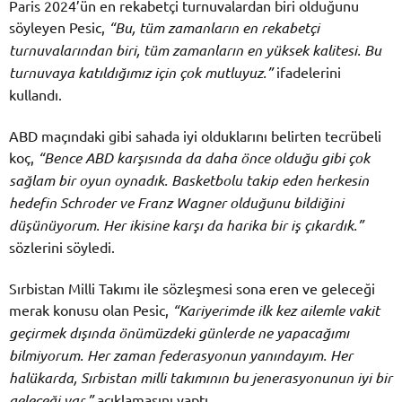
Paris 2024’ün en rekabetçi turnuvalardan biri olduğunu
söyleyen Pesic,
“Bu, tüm zamanların en rekabetçi
turnuvalarından biri, tüm zamanların en yüksek kalitesi. Bu
turnuvaya katıldığımız için çok mutluyuz.”
ifadelerini
kullandı.
ABD maçındaki gibi sahada iyi olduklarını belirten tecrübeli
koç,
“Bence ABD karşısında da daha önce olduğu gibi çok
sağlam bir oyun oynadık. Basketbolu takip eden herkesin
hedefin Schroder ve Franz Wagner olduğunu bildiğini
düşünüyorum. Her ikisine karşı da harika bir iş çıkardık.”
sözlerini söyledi.
Sırbistan Milli Takımı ile sözleşmesi sona eren ve geleceği
merak konusu olan Pesic,
“Kariyerimde ilk kez ailemle vakit
geçirmek dışında önümüzdeki günlerde ne yapacağımı
bilmiyorum. Her zaman federasyonun yanındayım. Her
halükarda, Sırbistan milli takımının bu jenerasyonunun iyi bir
geleceği var.”
açıklamasını yaptı.