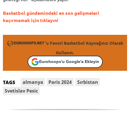
Basketbol gündemindeki en son gelişmeleri
kaçırmamak için tıklayın!
'u Favori Basketbol Kaynağınız Olarak
Kullanın.
Eurohoops'u Google'a Ekleyin
almanya
Paris 2024
Sırbistan
TAGS
Svetislav Pesic