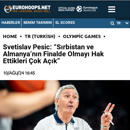
HABERLER
BENIM TAKIMIM
EL SCORES
TR
HOME
•
TR (TURKISH)
•
OLYMPIC GAMES
•
Svetislav Pesic: “Sırbistan ve
Almanya’nın Finalde Olmayı Hak
Ettikleri Çok Açık”
10/AĞU/24 16:45