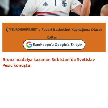
'u Favori Basketbol Kaynağınız Olarak
Kullanın.
Eurohoops'u Google'a Ekleyin
Bronz madalya kazanan Sırbistan’da Svetislav
Pesic konuştu.