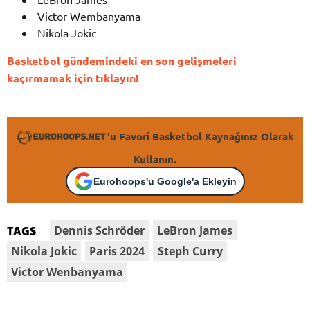
Victor Wembanyama
Nikola Jokic
Basketbol gündemindeki en son gelişmeleri
kaçırmamak için tıklayın!
'u Favori Basketbol Kaynağınız Olarak
Kullanın.
Eurohoops'u Google'a Ekleyin
Dennis Schröder
LeBron James
TAGS
Nikola Jokic
Paris 2024
Steph Curry
Victor Wenbanyama