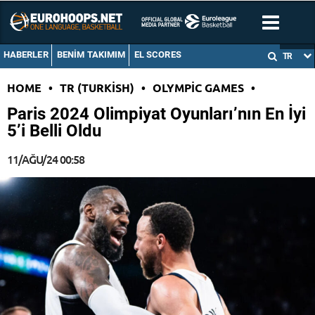
HABERLER
BENIM TAKIMIM
EL SCORES
TR
HOME
•
TR (TURKISH)
•
OLYMPIC GAMES
•
Paris 2024 Olimpiyat Oyunları’nın En İyi
5’i Belli Oldu
11/AĞU/24 00:58