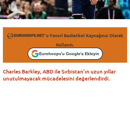
'u Favori Basketbol Kaynağınız Olarak
Kullanın.
Eurohoops'u Google'a Ekleyin
Charles Barkley, ABD ile Sırbistan’ın uzun yıllar
unutulmayacak mücadelesini değerlendirdi.