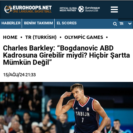
HABERLER
BENIM TAKIMIM
EL SCORES
TR
HOME
•
TR (TURKISH)
•
OLYMPIC GAMES
•
Charles Barkley: “Bogdanovic ABD
Kadrosuna Girebilir miydi? Hiçbir Şartta
Mümkün Değil”
15/AĞU/24 21:33