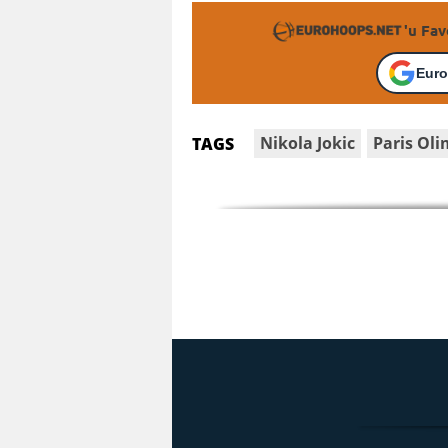
'u Fav
Euro
Nikola Jokic
Paris Oli
TAGS