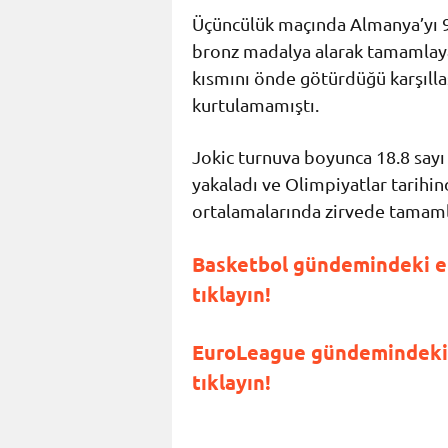
Üçüncülük maçında Almanya’yı 9
bronz madalya alarak tamamlaya
kısmını önde götürdüğü karşıl
kurtulamamıştı.
Jokic turnuva boyunca 18.8 sayı 
yakaladı ve Olimpiyatlar tarihin
ortalamalarında zirvede tamamla
Basketbol gündemindeki en
tıklayın!
EuroLeague gündemindeki 
tıklayın!