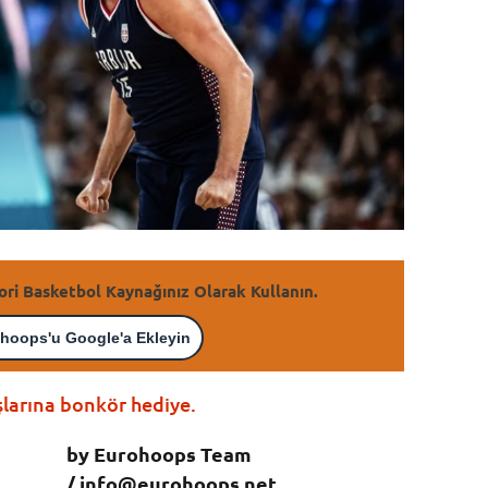
ori Basketbol Kaynağınız Olarak Kullanın.
hoops'u Google'a Ekleyin
şlarına bonkör hediye.
by Eurohoops Team
/
info@eurohoops.net