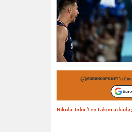
'u Fav
Euro
Nikola Jokic’ten takım arkada