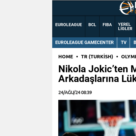
YEREL
EUROLEAGUE
BCL
FIBA
LIGLER
EUROLEAGUE GAMECENTER
TV
HOME
•
TR (TURKISH)
•
OLYM
Nikola Jokic’ten M
Arkadaşlarına Lük
24/AĞU/24 08:39