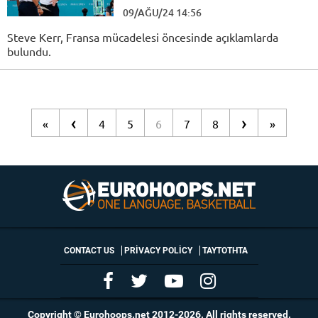
09/AĞU/24 14:56
Steve Kerr, Fransa mücadelesi öncesinde açıklamlarda
bulundu.
‹
›
«
4
5
6
7
8
»
CONTACT US
PRIVACY POLICY
ΤΑΥΤΟΤΗΤΑ
Copyright © Eurohoops.net 2012-2026. All rights reserved.