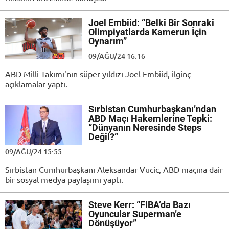
Joel Embiid: “Belki Bir Sonraki
Olimpiyatlarda Kamerun İçin
Oynarım”
09/AĞU/24 16:16
ABD Milli Takımı'nın süper yıldızı Joel Embiid, ilginç
açıklamalar yaptı.
Sırbistan Cumhurbaşkanı’ndan
ABD Maçı Hakemlerine Tepki:
“Dünyanın Neresinde Steps
Değil?”
09/AĞU/24 15:55
Sırbistan Cumhurbaşkanı Aleksandar Vucic, ABD maçına dair
bir sosyal medya paylaşımı yaptı.
Steve Kerr: “FIBA’da Bazı
Oyuncular Superman’e
Dönüşüyor”