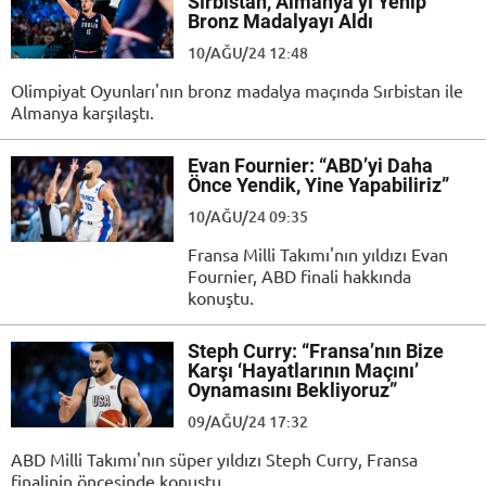
Sırbistan, Almanya’yı Yenip
Bronz Madalyayı Aldı
10/AĞU/24 12:48
Olimpiyat Oyunları'nın bronz madalya maçında Sırbistan ile
Almanya karşılaştı.
Evan Fournier: “ABD’yi Daha
Önce Yendik, Yine Yapabiliriz”
10/AĞU/24 09:35
Fransa Milli Takımı'nın yıldızı Evan
Fournier, ABD finali hakkında
konuştu.
Steph Curry: “Fransa’nın Bize
Karşı ‘Hayatlarının Maçını’
Oynamasını Bekliyoruz”
09/AĞU/24 17:32
ABD Milli Takımı'nın süper yıldızı Steph Curry, Fransa
finalinin öncesinde konuştu.