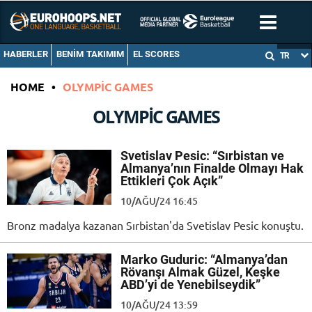
HABERLER
BENIM TAKIMIM
EL SCORES
TR
HOME
•
OLYMPIC GAMES
OLYMPIC GAMES
Svetislav Pesic: “Sırbistan ve
Almanya’nın Finalde Olmayı Hak
Ettikleri Çok Açık”
10/AĞU/24 16:45
Bronz madalya kazanan Sırbistan'da Svetislav Pesic konuştu.
Marko Guduric: “Almanya’dan
Rövanşı Almak Güzel, Keşke
ABD’yi de Yenebilseydik”
10/AĞU/24 13:59