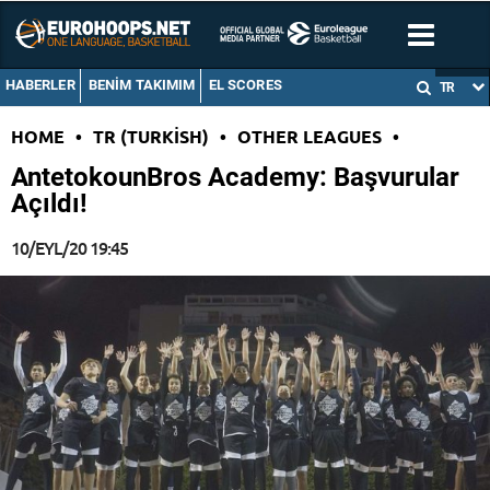
HABERLER
BENIM TAKIMIM
EL SCORES
TR
HOME
•
TR (TURKISH)
•
OTHER LEAGUES
•
AntetokounBros Academy: Başvurular
Açıldı!
10/EYL/20 19:45