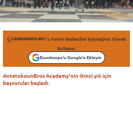
'u Favori Basketbol Kaynağınız Olarak
Kullanın.
Eurohoops'u Google'a Ekleyin
AntetokounBros Acadamy’nin ikinci yılı için
başvurular başladı.