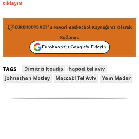
tıklayın!
'u Favori Basketbol Kaynağınız Olarak
Kullanın.
Eurohoops'u Google'a Ekleyin
Dimitris Itoudis
hapoel tel aviv
TAGS
Johnathan Motley
Maccabi Tel Aviv
Yam Madar