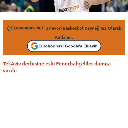
'u Favori Basketbol Kaynağınız Olarak
Kullanın.
Eurohoops'u Google'a Ekleyin
Tel Aviv derbisine eski Fenerbahçeliler damga
vurdu.