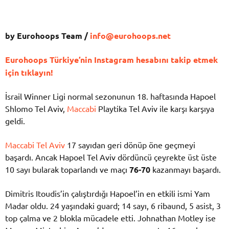
by Eurohoops Team /
info@eurohoops.net
Eurohoops Türkiye’nin Instagram hesabını takip etmek
için tıklayın!
İsrail Winner Ligi normal sezonunun 18. haftasında Hapoel
Shlomo Tel Aviv,
Maccabi
Playtika Tel Aviv ile karşı karşıya
geldi.
Maccabi Tel Aviv
17 sayıdan geri dönüp öne geçmeyi
başardı. Ancak Hapoel Tel Aviv dördüncü çeyrekte üst üste
10 sayı bularak toparlandı ve maçı
76-70
kazanmayı başardı.
Dimitris Itoudis’in çalıştırdığı Hapoel’in en etkili ismi Yam
Madar oldu. 24 yaşındaki guard; 14 sayı, 6 ribaund, 5 asist, 3
top çalma ve 2 blokla mücadele etti. Johnathan Motley ise