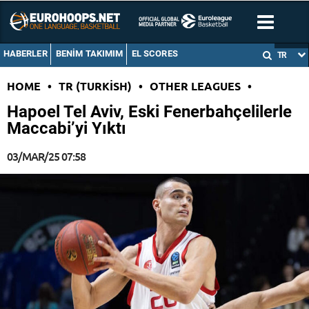
HABERLER
BENIM TAKIMIM
EL SCORES
TR
HOME
•
TR (TURKISH)
•
OTHER LEAGUES
•
Hapoel Tel Aviv, Eski Fenerbahçelilerle
Maccabi’yi Yıktı
03/MAR/25 07:58