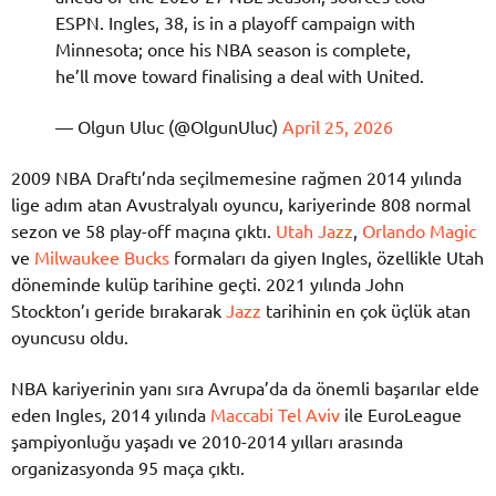
ESPN. Ingles, 38, is in a playoff campaign with
Minnesota; once his NBA season is complete,
he’ll move toward finalising a deal with United.
— Olgun Uluc (@OlgunUluc)
April 25, 2026
2009 NBA Draftı’nda seçilmemesine rağmen 2014 yılında
lige adım atan Avustralyalı oyuncu, kariyerinde 808 normal
sezon ve 58 play-off maçına çıktı.
Utah Jazz
,
Orlando Magic
ve
Milwaukee Bucks
formaları da giyen Ingles, özellikle Utah
döneminde kulüp tarihine geçti. 2021 yılında
John
Stockton
’ı geride bırakarak
Jazz
tarihinin en çok üçlük atan
oyuncusu oldu.
NBA kariyerinin yanı sıra Avrupa’da da önemli başarılar elde
eden Ingles, 2014 yılında
Maccabi Tel Aviv
ile EuroLeague
şampiyonluğu yaşadı ve 2010-2014 yılları arasında
organizasyonda 95 maça çıktı.