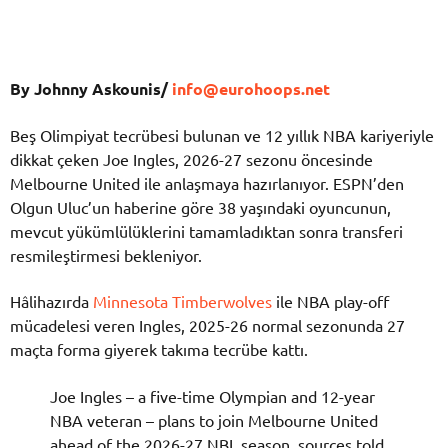
By Johnny Askounis/
info@eurohoops.net
Beş Olimpiyat tecrübesi bulunan ve 12 yıllık NBA kariyeriyle
dikkat çeken
Joe Ingles
, 2026-27 sezonu öncesinde
Melbourne United
ile anlaşmaya hazırlanıyor. ESPN’den
Olgun Uluc
’un haberine göre 38 yaşındaki oyuncunun,
mevcut yükümlülüklerini tamamladıktan sonra transferi
resmileştirmesi bekleniyor.
Hâlihazırda
Minnesota Timberwolves
ile NBA play-off
mücadelesi veren Ingles, 2025-26 normal sezonunda 27
maçta forma giyerek takıma tecrübe kattı.
Joe Ingles – a five-time Olympian and 12-year
NBA veteran – plans to join Melbourne United
ahead of the 2026-27 NBL season, sources told