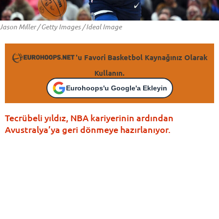
Jason Miller / Getty Images / Ideal Image
'u Favori Basketbol Kaynağınız Olarak
Kullanın.
Eurohoops'u Google'a Ekleyin
Tecrübeli yıldız, NBA kariyerinin ardından
Avustralya’ya geri dönmeye hazırlanıyor.