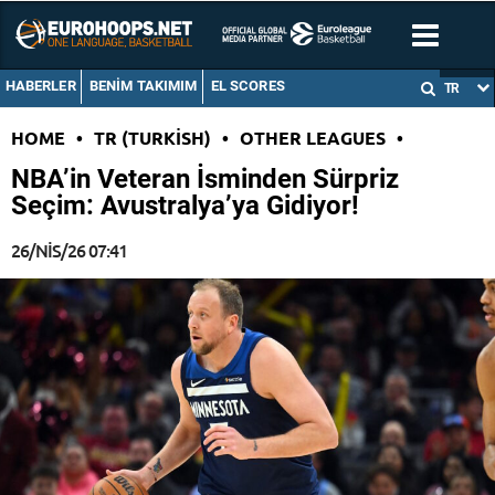
HABERLER
BENIM TAKIMIM
EL SCORES
TR
HOME
•
TR (TURKISH)
•
OTHER LEAGUES
•
NBA’in Veteran İsminden Sürpriz
Seçim: Avustralya’ya Gidiyor!
26/NIS/26 07:41