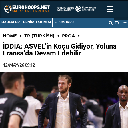
HABERLER
BENIM TAKIMIM
EL SCORES
TR
HOME
•
TR (TURKISH)
•
PROA
•
İDDİA: ASVEL’in Koçu Gidiyor, Yoluna
Fransa’da Devam Edebilir
12/MAY/26 09:12