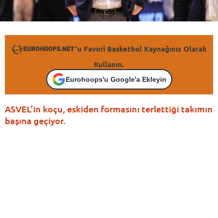
'u Favori Basketbol Kaynağınız Olarak
Kullanın.
Eurohoops'u Google'a Ekleyin
ASVEL’in koçu, eskiden formasını terlettiği takımın
başına geçiyor.