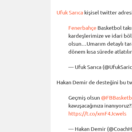
Ufuk Sarıca
kişisel twitter adres
Fenerbahçe
Basketbol takı
kardeşlerimize ve idari bö
olsun…Umarım detaylı taram
dönem kısa sürede atlatılır.
— Ufuk Sarıca (@UfukSari
Hakan Demir de desteğini bu twi
Geçmiş olsun
@FBBasketb
kavuşacağınıza inanıyoruz?
https://t.co/xmF4Jcwels
— Hakan Demir (@CoachH