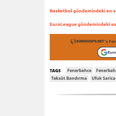
Basketbol gündemindeki en so
EuroLeague gündemindeki son 
'u Fav
Euro
Fenerbahce
Fenerbah
TAGS
Teksüt Bandırma
Ufuk Sarica