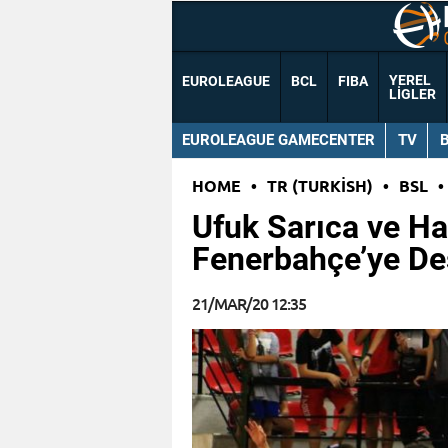
YEREL
EUROLEAGUE
BCL
FIBA
LIGLER
EUROLEAGUE GAMECENTER
TV
HOME
•
TR (TURKISH)
•
BSL
•
Ufuk Sarıca ve H
Fenerbahçe’ye De
21/MAR/20 12:35