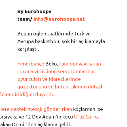
By Eurohoops
team/
info@eurohoops.net
Bugün öğlen saatlerinde Türk ve
Avrupa basketbolu şok bir açıklamayla
karşılaştı.
Fenerbahçe
Beko,
tüm dünyayı saran
corona virüsünün semptomlarının
oyuncuları ve idarecilerinde
gözüktüğünü ve bütün takımın detaylı
önlendirildiğini duyurdu.
tlilere destek mesajı gönderirken
koçlardan ise
arşıyaka ve 12 Dev Adam’ın koçu
Ufuk Sarıca
akan Demir’den açıklama geldi.