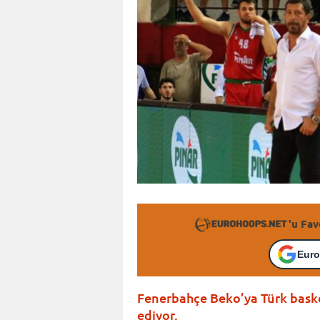
'u Fav
Euro
Fenerbahçe Beko’ya Türk bas
ediyor.