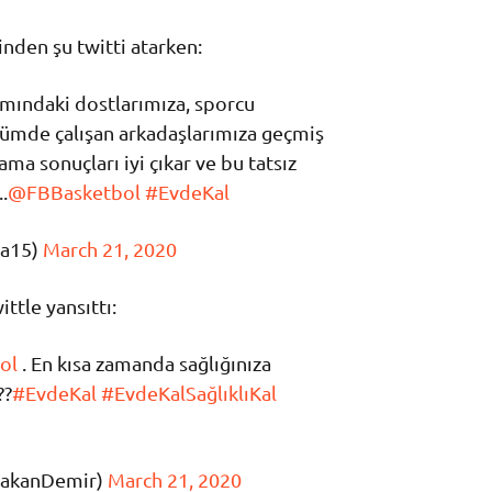
inden şu twitti atarken:
mındaki dostlarımıza, sporcu
lümde çalışan arkadaşlarımıza geçmiş
a sonuçları iyi çıkar ve bu tatsız
.
@FBBasketbol
#EvdeKal
ca15)
March 21, 2020
ttle yansıttı:
ol
. En kısa zamanda sağlığınıza
??
#EvdeKal
#EvdeKalSağlıklıKal
akanDemir)
March 21, 2020