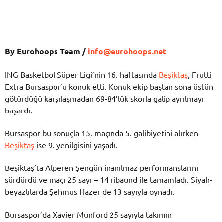
By Eurohoops Team /
info@eurohoops.net
ING Basketbol Süper Ligi’nin 16. haftasında
Beşiktaş
, Frutti
Extra Bursaspor’u konuk etti. Konuk ekip baştan sona üstün
götürdüğü karşılaşmadan 69-84’lük skorla galip ayrılmayı
başardı.
Bursaspor bu sonuçla 15. maçında 5. galibiyetini alırken
Beşiktaş
ise 9. yenilgisini yaşadı.
Beşiktaş’ta Alperen Şengün inanılmaz performanslarını
sürdürdü ve maçı 25 sayı – 14 ribaund ile tamamladı. Siyah-
beyazlılarda Şehmus Hazer de 13 sayıyla oynadı.
Bursaspor’da Xavier Munford 25 sayıyla takımın