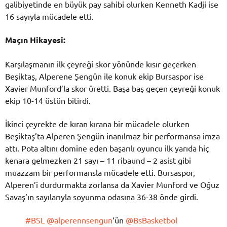
galibiyetinde en büyük pay sahibi olurken Kenneth Kadji ise
16 sayıyla mücadele etti.
Maçın Hikayesi:
Karşılaşmanın ilk çeyreği skor yönünde kısır geçerken
Beşiktaş, Alperene Şengün ile konuk ekip Bursaspor ise
Xavier Munford’la skor üretti. Başa baş geçen çeyreği konuk
ekip 10-14 üstün bitirdi.
İkinci çeyrekte de kıran kırana bir mücadele olurken
Beşiktaş’ta Alperen Şengün inanılmaz bir performansa imza
attı. Pota altını domine eden başarılı oyuncu ilk yarıda hiç
kenara gelmezken 21 sayı – 11 ribaund – 2 asist gibi
muazzam bir performansla mücadele etti. Bursaspor,
Alperen’i durdurmakta zorlansa da Xavier Munford ve Oğuz
Savaş’ın sayılarıyla soyunma odasına 36-38 önde girdi.
#BSL
@alperennsengun
‘ün
@BsBasketbol