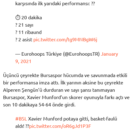
karşısında ilk yarıdaki performansı: ??
⏱ 20 dakika
? 21 sayı
? 11 ribaund
? 2 asist
pic.twitter.com/tg9MNBgW6j
— Eurohoops Türkiye (@EurohoopsTR)
January
9, 2021
Üçüncü çeyrekte Bursaspor hücumda ve savunmada etkili
bir performansa imza attı. İlk yarının aksine bu çeyrekte
Alperen Şengün’ü durduran ve sayı şansı tanımayan
Bursaspor, Xavier Munford’un skorer oyunuyla farkı açtı ve
son 10 dakikaya 54-64 önde girdi.
#BSL
Xavier Munford potaya gitti, basket-faulü
aldı! ??
pic.twitter.com/oR6gJd1P3F