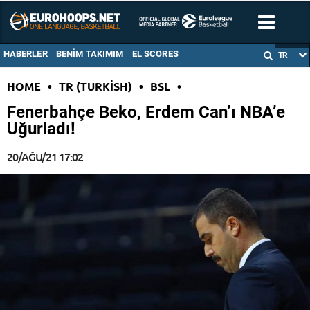
HABERLER
BENIM TAKIMIM
EL SCORES
TR
HOME
•
TR (TURKISH)
•
BSL
•
Fenerbahçe Beko, Erdem Can’ı NBA’e
Uğurladı!
20/AĞU/21 17:02