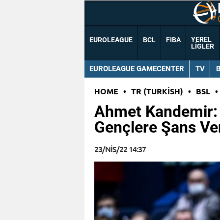
YEREL
EUROLEAGUE
BCL
FIBA
LIGLER
EUROLEAGUE GAMECENTER
TV
HOME
•
TR (TURKISH)
•
BSL
•
Ahmet Kandemir: 
Gençlere Şans V
23/NIS/22 14:37