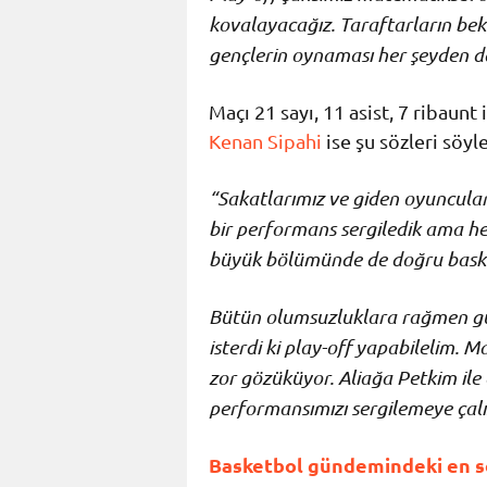
kovalayacağız. Taraftarların bekl
gençlerin oynaması her şeyden d
Maçı 21 sayı, 11 asist, 7 ribaun
Kenan Sipahi
ise şu sözleri söyle
“Sakatlarımız ve giden oyuncularım
bir performans sergiledik ama h
büyük bölümünde de doğru baske
Bütün olumsuzluklara rağmen güz
isterdi ki play-off yapabilelim. 
zor gözüküyor. Aliağa Petkim i
performansımızı sergilemeye çalı
Basketbol gündemindeki en so