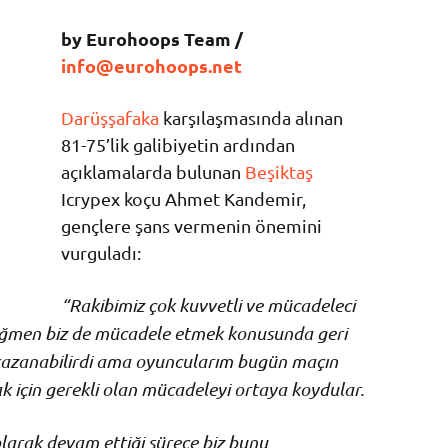
by Eurohoops Team /
info@eurohoops.net
Darüşşafaka
karşılaşmasında alınan
81-75’lik galibiyetin ardından
açıklamalarda bulunan
Beşiktaş
Icrypex koçu Ahmet Kandemir,
gençlere şans vermenin önemini
vurguladı:
“Rakibimiz çok kuvvetli ve mücadeleci
rağmen biz de mücadele etmek konusunda geri
 kazanabilirdi ama oyuncularım bugün maçın
için gerekli olan mücadeleyi ortaya koydular.
larak devam ettiği sürece biz bunu