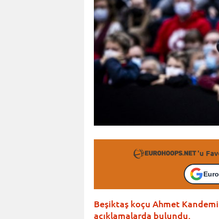
'u Fav
Euro
Beşiktaş koçu Ahmet Kandemir
açıklamalarda bulundu.