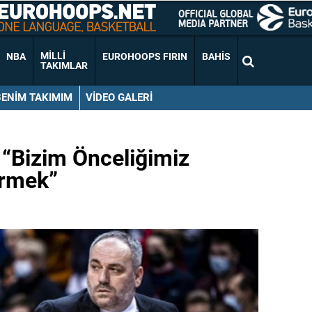
MILLI
NBA
EUROHOOPS FIRIN
BAHIS
TAKIMLAR
BENIM TAKIMIM
VIDEO GALERI
“Bizim Önceliğimiz
ermek”