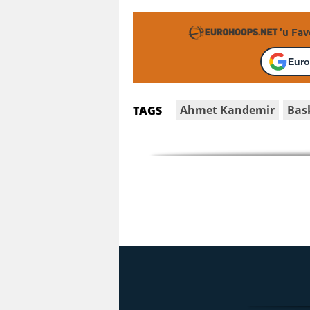
'u Fav
Euro
Ahmet Kandemir
Bask
TAGS