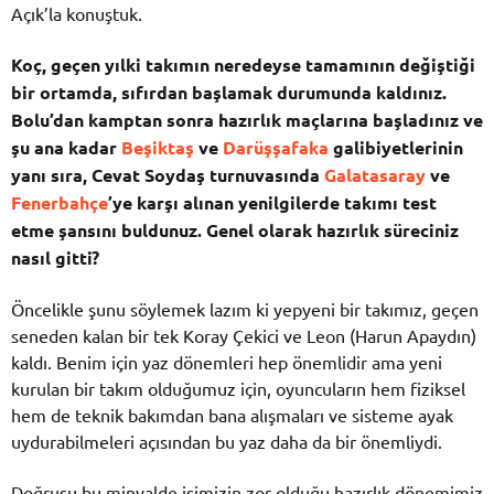
Açık’la konuştuk.
Koç, geçen yılki takımın neredeyse tamamının değiştiği
bir ortamda, sıfırdan başlamak durumunda kaldınız.
Bolu’dan kamptan sonra hazırlık maçlarına başladınız ve
şu ana kadar
Beşiktaş
ve
Darüşşafaka
galibiyetlerinin
yanı sıra, Cevat Soydaş turnuvasında
Galatasaray
ve
Fenerbahçe
’ye karşı alınan yenilgilerde takımı test
etme şansını buldunuz. Genel olarak hazırlık süreciniz
nasıl gitti?
Öncelikle şunu söylemek lazım ki yepyeni bir takımız, geçen
seneden kalan bir tek Koray Çekici ve Leon (Harun Apaydın)
kaldı. Benim için yaz dönemleri hep önemlidir ama yeni
kurulan bir takım olduğumuz için, oyuncuların hem fiziksel
hem de teknik bakımdan bana alışmaları ve sisteme ayak
uydurabilmeleri açısından bu yaz daha da bir önemliydi.
Doğrusu bu minvalde işimizin zor olduğu hazırlık dönemimiz