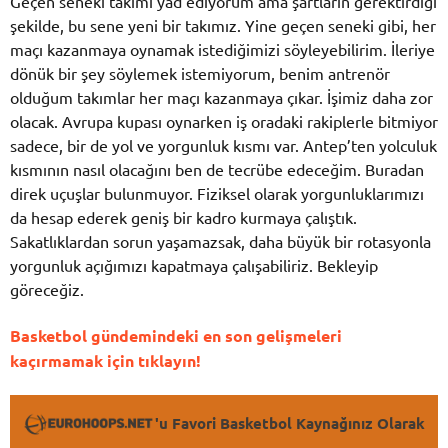
Geçen seneki takımı yad ediyorum ama şartların gerektirdiği
şekilde, bu sene yeni bir takımız. Yine geçen seneki gibi, her
maçı kazanmaya oynamak istediğimizi söyleyebilirim. İleriye
dönük bir şey söylemek istemiyorum, benim antrenör
olduğum takımlar her maçı kazanmaya çıkar. İşimiz daha zor
olacak. Avrupa kupası oynarken iş oradaki rakiplerle bitmiyor
sadece, bir de yol ve yorgunluk kısmı var. Antep’ten yolculuk
kısmının nasıl olacağını ben de tecrübe edeceğim. Buradan
direk uçuşlar bulunmuyor. Fiziksel olarak yorgunluklarımızı
da hesap ederek geniş bir kadro kurmaya çalıştık.
Sakatlıklardan sorun yaşamazsak, daha büyük bir rotasyonla
yorgunluk açığımızı kapatmaya çalışabiliriz. Bekleyip
göreceğiz.
Basketbol gündemindeki en son gelişmeleri
kaçırmamak için tıklayın!
'u Favori Basketbol Kaynağınız Olarak