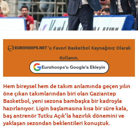
'u Favori Basketbol Kaynağınız Olarak
Kullanın.
Eurohoops'u Google'a Ekleyin
Hem bireysel hem de takım anlamında geçen yılın
öne çıkan takımlarından biri olan Gaziantep
Basketbol, yeni sezona bambaşka bir kadroyla
hazırlanıyor. Ligin başlamasına kısa bir süre kala,
baş antrenör Tutku Açık’la hazırlık dönemini ve
yaklaşan sezondan beklentileri konuştuk.