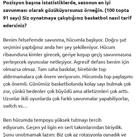
Pozisyon başına istatistiklerde, sezonun en iyi
savunması olarak gözüküyorsunuz örneğin. (100 topta
91 sayı) Siz oynatmaya çalıştığınız basketbol nasıl tarif
edersiniz?
Benim felsefemde savunma, hücumla başlıyor.
Doğru şut
seçimini yaptığınız anda her şey şekilleniyor. Hücum
ribaunduna kimler girecek, geriye koşup geçiş savunmasına
yerleşecek oyuncular netleşiyor. Agresif defans benim için
olmazsa olmaz. Tam saha baskılar, birebirde top
aldırmamalara çok önem veriyorum. Hücumda top paylaşımı
çok önemli. Günümüz basketbolunda kolay sayı bulmak çok
zor, çünkü bedenler çok büyüdü ama atletizmleri çok arttı.
Uzunlar ikili oyunlarda çok farklı savunmalar yapabiliyorlar,
switch vs…
Ben hücumda tempoyu yüksek tutmayı tercih
ediyorum.
Geçen yıl ligin en sert takımlarından biriydik.
Şunu unutmamak lazım: Biz çok az rotasyonla oynadık ve