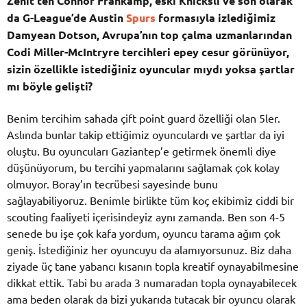
Zenit’ten Connor Frankamp, eski Knicksli ve son olarak
da G-League’de Austin
Spurs
formasıyla izlediğimiz
Damyean Dotson, Avrupa’nın top çalma uzmanlarından
Codi Miller-McIntryre tercihleri epey cesur görünüyor,
sizin özellikle istediğiniz oyuncular mıydı yoksa şartlar
mı böyle gelişti?
Benim tercihim sahada çift point guard özelliği olan 5ler.
Aslında bunlar takip ettiğimiz oyunculardı ve şartlar da iyi
oluştu. Bu oyuncuları Gaziantep’e getirmek önemli diye
düşünüyorum, bu tercihi yapmalarını sağlamak çok kolay
olmuyor. Boray’ın tecrübesi sayesinde bunu
sağlayabiliyoruz. Benimle birlikte tüm koç ekibimiz ciddi bir
scouting faaliyeti içerisindeyiz aynı zamanda. Ben son 4-5
senede bu işe çok kafa yordum, oyuncu tarama ağım çok
geniş. İstediğiniz her oyuncuyu da alamıyorsunuz. Biz daha
ziyade üç tane yabancı kısanın topla kreatif oynayabilmesine
dikkat ettik. Tabi bu arada 3 numaradan topla oynayabilecek
ama beden olarak da bizi yukarıda tutacak bir oyuncu olarak