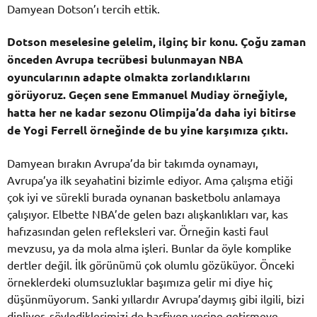
Damyean Dotson’ı tercih ettik.
Dotson meselesine gelelim, ilginç bir konu. Çoğu zaman
önceden Avrupa tecrübesi bulunmayan NBA
oyuncularının adapte olmakta zorlandıklarını
görüyoruz. Geçen sene Emmanuel Mudiay örneğiyle,
hatta her ne kadar sezonu Olimpija’da daha iyi bitirse
de Yogi Ferrell örneğinde de bu yine karşımıza çıktı.
Damyean bırakın Avrupa’da bir takımda oynamayı,
Avrupa’ya ilk seyahatini bizimle ediyor. Ama çalışma etiği
çok iyi ve sürekli burada oynanan basketbolu anlamaya
çalışıyor. Elbette NBA’de gelen bazı alışkanlıkları var, kas
hafızasından gelen refleksleri var. Örneğin kasti faul
mevzusu, ya da mola alma işleri. Bunlar da öyle komplike
dertler değil. İlk görünümü çok olumlu gözüküyor. Önceki
örneklerdeki olumsuzluklar başımıza gelir mi diye hiç
düşünmüyorum. Sanki yıllardır Avrupa’daymış gibi ilgili, bizi
dinliyor, söylediklerimizi de harfiyen yerine getirmeye