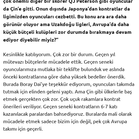
çok önemli diğer bir skorer QJ Peterson gibi oyuncular
da Çin’e gitti. Onun dışında Japonya’dan kontratlar da
ligimizden oyuncuları cezbetti. Bu konu ara ara daha
görünür oluyor ama Uzakdoğu ligleri, Avrupa’da daha
küçük bütçeli kulüpleri zor durumda bırakmaya devam
ediyor diyebilir miyiz?”
Kesinlikle katılıyorum. Çok zor bir durum. Geçen yıl
mütevazı bütçelerle mücadele ettik. Geçen seneki
oyuncularımıza mutlaka bir teklifte bulunduk ve aslında
önceki kontratlarına göre daha yüksek bedeller önerdik.
Burada Boray Dai’ye teşekkür ediyorum, oyuncuları takımda
tutmak için elinden geleni yaptı. Ama Çin gibi ülkelerle baş
etmek gerçekten çok zor. Çok uçuk rakamlara kontrat
önerileri veriliyor. Geçen seneki kontratların 6-7 katı
kazanılacak paralardan bahsediyoruz. Buralarda mali olarak
mücadele etmek sadece bizim için değil, pek çok Avrupa
takımı için geçerli.