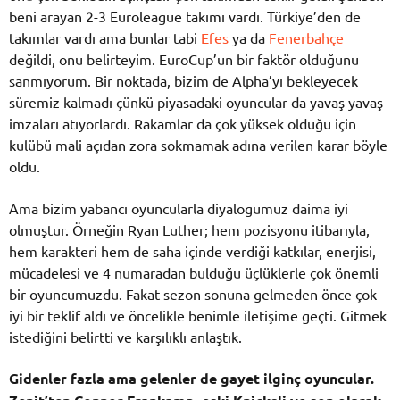
beni arayan 2-3 Euroleague takımı vardı. Türkiye’den de
takımlar vardı ama bunlar tabi
Efes
ya da
Fenerbahçe
değildi, onu belirteyim. EuroCup’un bir faktör olduğunu
sanmıyorum. Bir noktada, bizim de Alpha’yı bekleyecek
süremiz kalmadı çünkü piyasadaki oyuncular da yavaş yavaş
imzaları atıyorlardı. Rakamlar da çok yüksek olduğu için
kulübü mali açıdan zora sokmamak adına verilen karar böyle
oldu.
Ama bizim yabancı oyuncularla diyalogumuz daima iyi
olmuştur. Örneğin Ryan Luther; hem pozisyonu itibarıyla,
hem karakteri hem de saha içinde verdiği katkılar, enerjisi,
mücadelesi ve 4 numaradan bulduğu üçlüklerle çok önemli
bir oyuncumuzdu. Fakat sezon sonuna gelmeden önce çok
iyi bir teklif aldı ve öncelikle benimle iletişime geçti. Gitmek
istediğini belirtti ve karşılıklı anlaştık.
Gidenler fazla ama gelenler de gayet ilginç oyuncular.