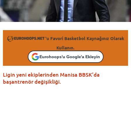
'u Favori Basketbol Kaynağınız Olarak
Kullanın.
Eurohoops'u Google'a Ekleyin
Ligin yeni ekiplerinden Manisa BBSK’da
başantrenör değişikliği.