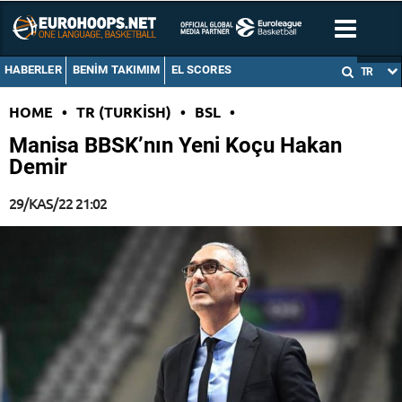
HABERLER
BENIM TAKIMIM
EL SCORES
TR
HOME
•
TR (TURKISH)
•
BSL
•
Manisa BBSK’nın Yeni Koçu Hakan
Demir
29/KAS/22 21:02