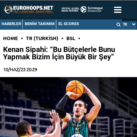
HABERLER
BENIM TAKIMIM
EL SCORES
TR
HOME
•
TR (TURKISH)
•
BSL
•
Kenan Sipahi: “Bu Bütçelerle Bunu
Yapmak Bizim İçin Büyük Bir Şey”
10/HAZ/23 20:29