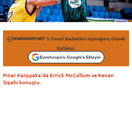
'u Favori Basketbol Kaynağınız Olarak
Kullanın.
Eurohoops'u Google'a Ekleyin
Pınar Karşıyaka’da Errick McCollum ve Kenan
Sipahi konuştu.