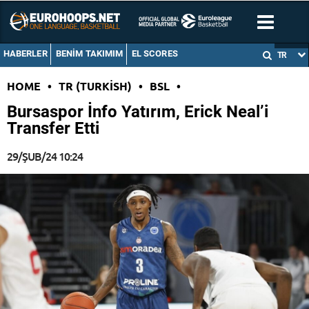
HABERLER
BENIM TAKIMIM
EL SCORES
TR
HOME
•
TR (TURKISH)
•
BSL
•
Bursaspor İnfo Yatırım, Erick Neal’i
Transfer Etti
29/ŞUB/24 10:24