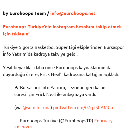
by Eurohoops Team /
info@eurohoops.net
Eurohoops Türkiye’nin Instagram hesabını takip etmek
için tıklayın!
Türkiye Sigorta Basketbol Süper Ligi ekiplerinden Bursaspor
İnfo Yatırım’da kadroya takviye geldi.
Yeşil-beyazlılar daha önce Eurohoops kaynaklarının da
duyurduğu üzere; Erick Neal’ı kadrosuna kattığını açıkladı.
🚨 Bursaspor Info Yatırım, sezonun geri kalan
süresi için Erick Neal ile anlaşmaya vardı.
(via
@semih_tuna
)
pic.twitter.com/07qTShAMCa
— Eurohoops Türkiye (@EurohoopsTR)
February
29, 2024