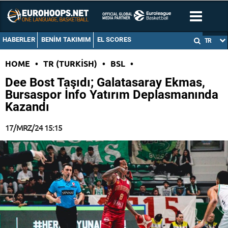
HABERLER
BENIM TAKIMIM
EL SCORES
TR
HOME
•
TR (TURKISH)
•
BSL
•
Dee Bost Taşıdı; Galatasaray Ekmas,
Bursaspor İnfo Yatırım Deplasmanında
Kazandı
17/MRZ/24 15:15