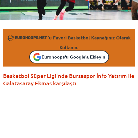
'u Favori Basketbol Kaynağınız Olarak
Kullanın.
Eurohoops'u Google'a Ekleyin
Basketbol Süper Ligi’nde Bursaspor İnfo Yatırım ile
Galatasaray Ekmas karşılaştı.