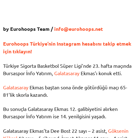
by Eurohoops Team /
info@eurohoops.net
Eurohoops Türkiye’nin Instagram hesabını takip etmek
için tıklayın!
Türkiye Sigorta Basketbol Süper Ligi’nde 23. hafta maçında
Bursaspor İnfo Yatırım,
Galatasaray
Ekmas’ı konuk etti.
Galatasaray
Ekmas baştan sona önde götürdüğü maçı 65-
81’lik skorla kazandı.
Bu sonuçla Galatasaray Ekmas 12. galibiyetini alırken
Bursaspor İnfo Yatırım ise 14. yenilgisini yaşadı.
Galatasaray Ekmas’ta Dee Bost 22 sayı – 2 asist,
Göksenin
Köksal
12 sayı – 5 ribaund, İsmet Akpınar 11 sayı – 4 asist,