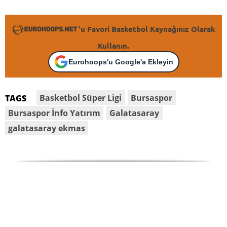
'u Favori Basketbol Kaynağınız Olarak
Kullanın.
Eurohoops'u Google'a Ekleyin
Basketbol Süper Ligi
Bursaspor
TAGS
Bursaspor İnfo Yatırım
Galatasaray
galatasaray ekmas