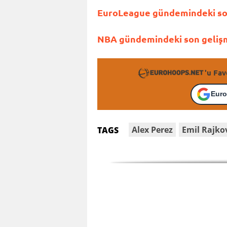
EuroLeague gündemindeki son 
NBA gündemindeki son gelişme
'u Fav
Euro
Alex Perez
Emil Rajko
TAGS