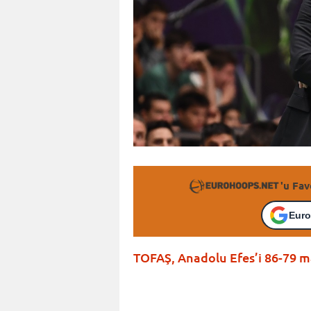
'u Fav
Euro
TOFAŞ, Anadolu Efes’i 86-79 ma