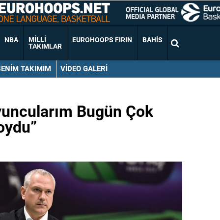
MILLI
NBA
EUROHOOPS FIRIN
BAHIS
TAKIMLAR
BENIM TAKIMIM
VIDEO GALERI
Oyuncularım Bugün Çok
oydu”