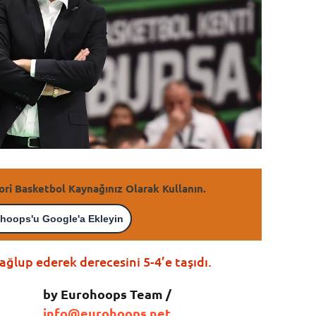
ori Basketbol Kaynağınız Olarak Kullanın.
hoops'u Google'a Ekleyin
ğlup ederek derecesini 5-4’e taşıdı.
by Eurohoops Team /
info@eurohoops.net