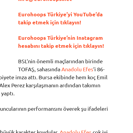
Eurohoops Türkiye’yi YouTube’da
takip etmek için tıklayın!
Eurohoops Türkiye’nin Instagram
hesabını takip etmek için tıklayın!
BSL’nin önemli maçlarından birinde
TOFAŞ, sahasında
Anadolu Efes
’i 86-
ibiyete imza attı. Bursa ekibinde hem koç Emil
 Alex Perez karşılaşmanın ardından takımın
yaptı.
uncularının performansını överek şu ifadeleri
büyük karakter koydular.
Anadolu Efes
çok iyi