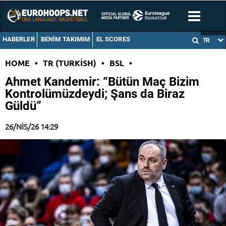
HABERLER
BENIM TAKIMIM
EL SCORES
TR
HOME
•
TR (TURKISH)
•
BSL
•
Ahmet Kandemir: “Bütün Maç Bizim
Kontrolümüzdeydi; Şans da Biraz
Güldü”
26/NIS/26 14:29