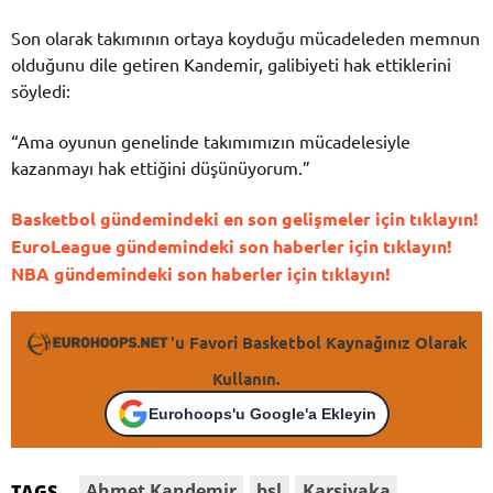
Son olarak takımının ortaya koyduğu mücadeleden memnun
olduğunu dile getiren Kandemir, galibiyeti hak ettiklerini
söyledi:
“Ama oyunun genelinde takımımızın mücadelesiyle
kazanmayı hak ettiğini düşünüyorum.”
Basketbol gündemindeki en son gelişmeler için tıklayın!
EuroLeague gündemindeki son haberler için tıklayın!
NBA gündemindeki son haberler için tıklayın!
'u Favori Basketbol Kaynağınız Olarak
Kullanın.
Eurohoops'u Google'a Ekleyin
Ahmet Kandemir
bsl
Karsiyaka
TAGS