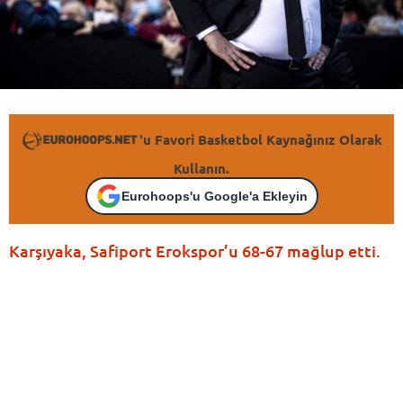
'u Favori Basketbol Kaynağınız Olarak
Kullanın.
Eurohoops'u Google'a Ekleyin
Karşıyaka, Safiport Erokspor’u 68-67 mağlup etti.