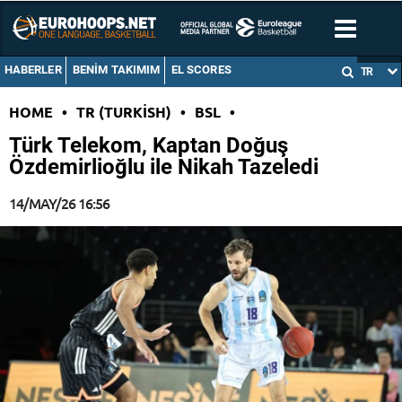
HABERLER
BENIM TAKIMIM
EL SCORES
TR
HOME
•
TR (TURKISH)
•
BSL
•
Türk Telekom, Kaptan Doğuş
Özdemirlioğlu ile Nikah Tazeledi
14/MAY/26 16:56