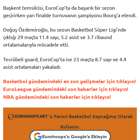
Başkent temsilcisi, EuroCup’ta da başarılı bir sezon
geçirirken yarı finalde turnuvanın şampiyonu Bourg’a elendi.
Doğuş Özdemiroğlu, bu sezon Basketbol Süper Ligi’nde
çıktığı 29 maçta 11.4 sayı, 5.2 asist ve 3.7 ribaund
ortalamalarıyla mücadele etti.
Tecrübeli guard, EuroCup’ta ise 23 maçta 8.7 sayı ve 4.4
asist ortalamaları yakaladı.
Basketbol gündemindeki en son gelişmeler için tıklayın!
EuroLeague gündemindeki son haberler için tıklayın!
NBA gündemindeki son haberler için tıklayın!
'u Favori Basketbol Kaynağınız Olarak
Kullanın.
Eurohoops'u Google'a Ekleyin