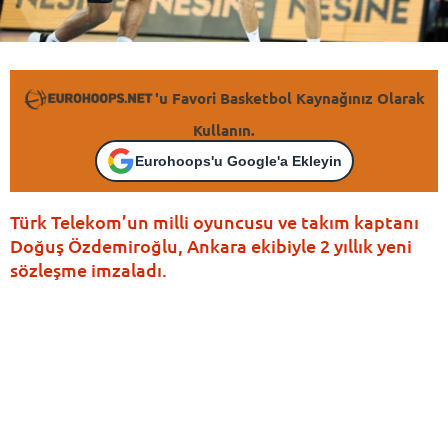
'u Favori Basketbol Kaynağınız Olarak
Kullanın.
Eurohoops'u Google'a Ekleyin
Türk Telekom’un milli oyuncusu ve takım kaptanı
Doğuş Özdemiroğlu, Ankara ekibiyle 2 yıllık yeni
sözleşme imzaladı.