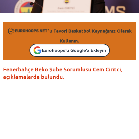
'u Favori Basketbol Kaynağınız Olarak
Kullanın.
Eurohoops'u Google'a Ekleyin
Fenerbahçe Beko Şube Sorumlusu Cem Ciritci,
açıklamalarda bulundu.