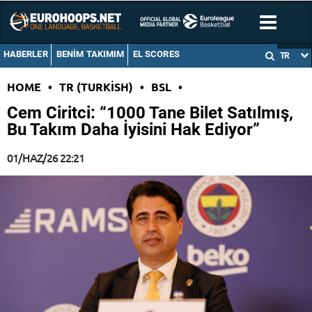
HABERLER
BENIM TAKIMIM
EL SCORES
TR
HOME
•
TR (TURKISH)
•
BSL
•
Cem Ciritci: “1000 Tane Bilet Satılmış,
Bu Takım Daha İyisini Hak Ediyor”
01/HAZ/26 22:21