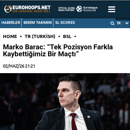
HABERLER
BENIM TAKIMIM
EL SCORES
TR
HOME
•
TR (TURKISH)
•
BSL
•
Marko Barac: “Tek Pozisyon Farkla
Kaybettiğimiz Bir Maçtı”
02/HAZ/26 21:21