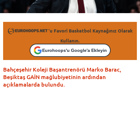
'u Favori Basketbol Kaynağınız Olarak
Kullanın.
Eurohoops'u Google'a Ekleyin
Bahçeşehir Koleji Başantrenörü Marko Barac,
Beşiktaş GAİN mağlubiyetinin ardından
açıklamalarda bulundu.