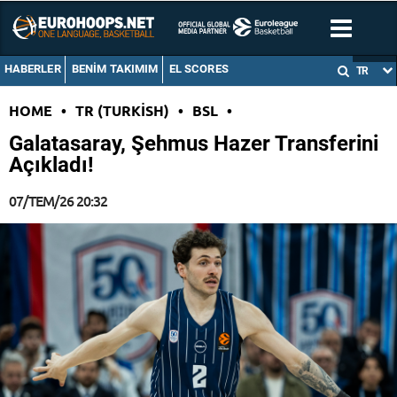
HABERLER
BENIM TAKIMIM
EL SCORES
TR
HOME
•
TR (TURKISH)
•
BSL
•
Galatasaray, Şehmus Hazer Transferini
Açıkladı!
07/TEM/26 20:32