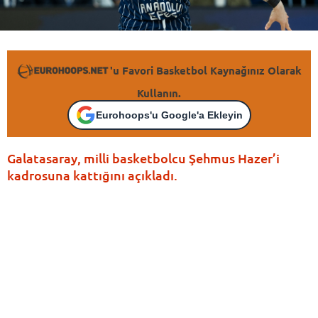
'u Favori Basketbol Kaynağınız Olarak
Kullanın.
Eurohoops'u Google'a Ekleyin
Galatasaray, milli basketbolcu Şehmus Hazer’i
kadrosuna kattığını açıkladı.