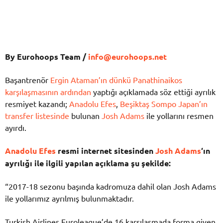
By Eurohoops Team /
info@eurohoops.net
Başantrenör
Ergin Ataman’ın dünkü Panathinaikos
karşılaşmasının ardından
yaptığı açıklamada söz ettiği ayrılık
resmiyet kazandı;
Anadolu Efes
,
Beşiktaş Sompo Japan’ın
transfer listesinde
bulunan
Josh Adams
ile yollarını resmen
ayırdı.
Anadolu Efes
resmi internet sitesinden
Josh Adams
‘ın
ayrılığı ile ilgili yapılan açıklama şu şekilde:
“2017-18 sezonu başında kadromuza dahil olan Josh Adams
ile yollarımız ayrılmış bulunmaktadır.
Turkish Airlines Euroleague’de 16 karşılaşmada forma giyen