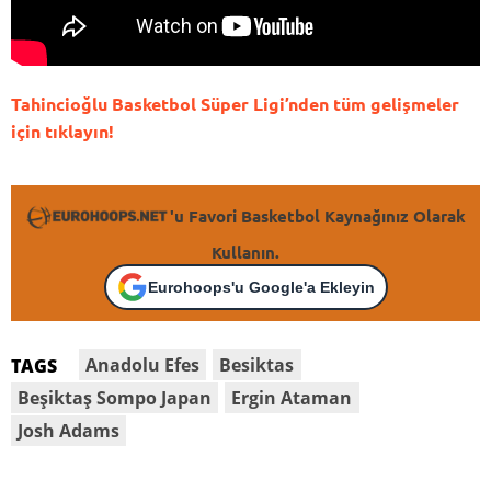
Tahincioğlu Basketbol Süper Ligi’nden tüm gelişmeler
için tıklayın!
'u Favori Basketbol Kaynağınız Olarak
Kullanın.
Eurohoops'u Google'a Ekleyin
Anadolu Efes
Besiktas
TAGS
Beşiktaş Sompo Japan
Ergin Ataman
Josh Adams