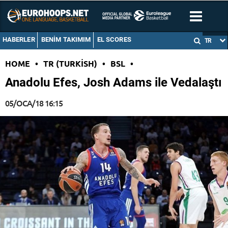
HABERLER
BENIM TAKIMIM
EL SCORES
TR
HOME
•
TR (TURKISH)
•
BSL
•
Anadolu Efes, Josh Adams ile Vedalaştı
05/OCA/18 16:15