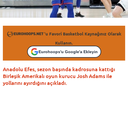
'u Favori Basketbol Kaynağınız Olarak
Kullanın.
Eurohoops'u Google'a Ekleyin
Anadolu Efes, sezon başında kadrosuna kattığı
Birleşik Amerikalı oyun kurucu Josh Adams ile
yollarını ayırdığını açıkladı.